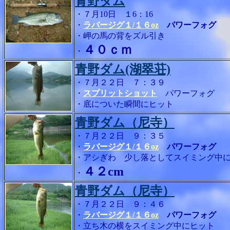
青野ダム
・７月10日 １6：16
・
ラバージグ１/１６oz
パワーフォグ
・岬の馬の背をズル引き
４０ｃｍ
・
青野ダム(湖翠荘)
・７月２２日 ７：３９
・
スプリットショット
パワーフォグ
・底についた瞬間にヒット
青野ダム（尼寺）
・７月２２日 ９：３５
・
ラバージグ１/１６oz
パワーフォグ
・アシぎわ 少し落としてスイミング中
４２cm
・
青野ダム（尼寺）
・７月２２日 ９：４６
・
ラバージグ１/１６oz
パワーフォグ
・立ち木の横をスイミング中にヒット