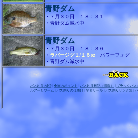
青野ダム
・７月３０日 １８：３１
・青野ダム減水中
青野ダム
・７月３０日 １８：３６
・
ラバージグ１/１６oz
パワーフォグ
・青野ダム減水中
バス釣りのHP
|
全国のポイント
|
バス釣り日記（情報）
|
ブラックバス
ルアーとワーム
|
バス釣りの仕掛け
|
竿＆リール
|
バス釣りリンク集
|