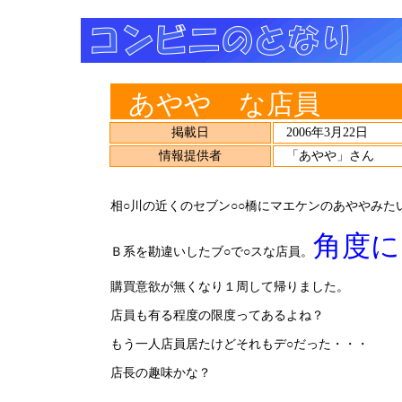
あやや な店員
掲載日
2006年3月22日
情報提供者
「あやや」さん
相○川の近くのセブン○○橋にマエケンのあややみた
角度に
Ｂ系を勘違いしたブ○で○スな店員。
購買意欲が無くなり１周して帰りました。
店員も有る程度の限度ってあるよね？
もう一人店員居たけどそれもデ○だった・・・
店長の趣味かな？