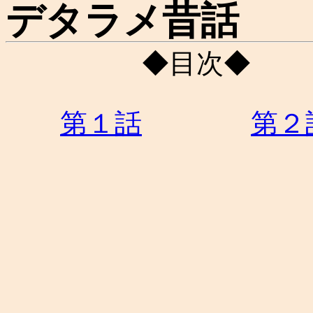
デタラメ昔話
◆目次◆
第１話
第２