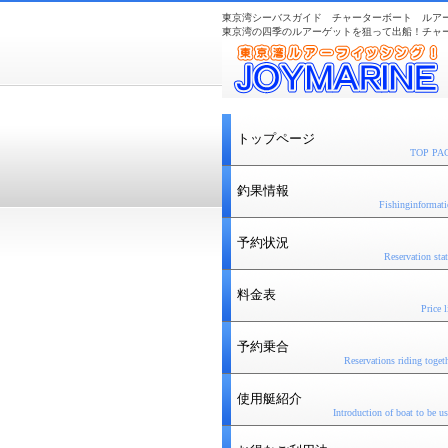
東京湾シーバスガイド チャーターボート ルア
東京湾の四季のルアーゲットを狙って出船！チャ
トップページ
TOP PA
釣果情報
Fishinginformat
予約状況
Reservation sta
料金表
Price l
予約乗合
Reservations
riding toget
使用艇紹介
Introduction of boat to be u