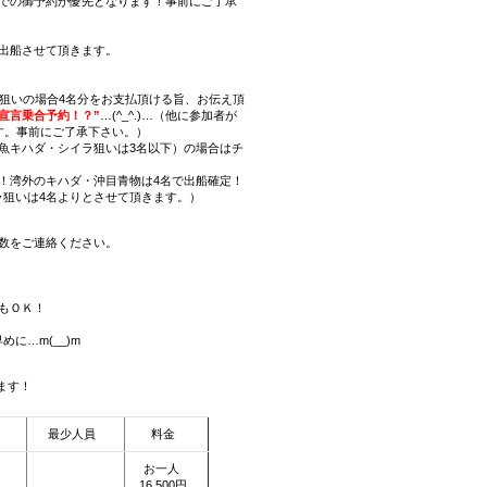
での御予約が優先となります！事前にご了承
出船させて頂きます。
ラ狙いの場合4名分をお支払頂ける旨、お伝え頂
気宣言乗合予約！？”
…(^_^.)…（他に参加者が
す。事前にご了承下さい。）
魚キハダ・シイラ狙いは3名以下）の場合はチ
！湾外のキハダ・沖目青物は4名で出船確定！
狙いは4名よりとさせて頂きます。）
数をご連絡ください。
もＯＫ！
に…m(__)m
ます！
最少人員
料金
お一人
16,500円