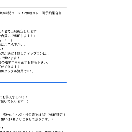
魚8時間コース！2魚種リレー可予約乗合言
は４名で出船確定とします！
乗合扱いで出船します！）
為…！！）
前にご了承下さい。
い！
の方が決定！但しティップランは…
式で狙います！
号の通常エギも必ずお持ち下さい。
事ができます！
魚タックル流用でOK!)
”にお答えするべく！
て頂いております！）
！湾外のキハダ・沖目青物は4名で出船確定！
狙いは4名よりとさせて頂きます。）
す！