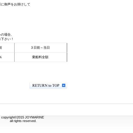
様に御声をお掛けして
ルの場合、
承下さい！
前
３日前～当日
％
乗船料全額
copyright©2015 JOYMARINE
all rights reserved.