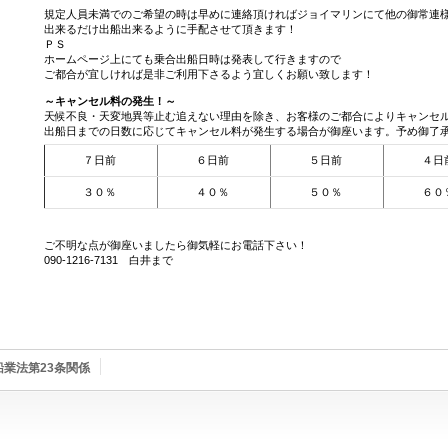
規定人員未満でのご希望の時は早めに連絡頂ければジョイマリンにて他の御常連
出来るだけ出船出来るように手配させて頂きます！
ＰＳ
ホームページ上にても乗合出船日時は発表して行きますので
ご都合が宜しければ是非ご利用下さるよう宜しくお願い致します！
～キャンセル料の発生！～
天候不良・天変地異等止む追えない理由を除き、お客様のご都合によりキャンセ
出船日までの日数に応じてキャンセル料が発生する場合が御座います。予め御了
７日前
６日前
５日前
４日
３０％
４０％
５０％
６０
ご不明な点が御座いましたら御気軽にお電話下さい！
090-1216-7131 白井まで
船業法第23条関係