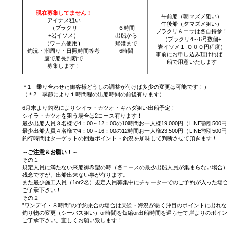
現在募集してません！
午前船（朝マズメ狙い）
アイナメ狙い
午後船（夕マズメ狙い）
（ブラクリ
６時間
ブラクリ＆エサは各自持参
+岩イソメ）
出船から
（ブラクリ4～6号数個+
（ワーム使用
）
帰港まで
岩イソメ１.０００円程度）
釣況・潮周り・日照時間等考
6時間
事前にお申し込み頂ければ
慮で船長判断で
船で用意いたします
募集します！
＊1 乗り合わせた御客様どうしの調整が付けば多少の変更は可能です！）
（＊2 季節により１時間程の出船時間の前後有ります）
6月末より釣況によりシイラ・カツオ・キハダ狙い出船予定！
シイラ・カツオを狙う場合は2コース有ります！
最少出船人員３名様で4：00～12：00の10時間お一人様19,000円（LINE割引5
最少出船人員４名様で4：00～16：00の12時間お一人様23,500円（LINE割引5
釣行時間はターゲットの回遊ポイント・釣況を加味して判断させて頂きます！
～ご注意＆お願い！～
その１
規定人員に満たない来船御希望の時（各コースの最少出船人員が集まらない場合
残念ですが、出船出来ない事が有ります。
また最少施工人員（1or2名）規定人員募集中にチャーターでのご予約が入った場
ご了承下さい！
その２
”ワンデイ・８時間”の予約乗合の場合は天候・海況が悪く沖目のポイントに出れ
釣り物の変更（シーバス狙い）or時間を短縮or出船時間を遅らせて岸よりのポイ
ご了承下さい。宜しくお願い致します！