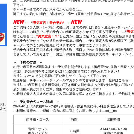
注！…予約乗合は湾口まで2名様以下・湾外まで３名様以下の場合はチャーター便
下さい。
チャーター便での予約が入らなかった場合は…
湾口までの釣りの場合…2名様から・湾外（夏魚・沖目青物）の釣りは３名様から
～ ”男気宣言！乗合予約” ～
ご予約時に少人数（1～3名）の際…湾口までの釣りは3名分・夏魚キハダ・シイ
ければ…この時点で…予約乗合での出船確定とさせて頂く事も可能です！…
”男
増えた場合は…
”男気宣言！？”
した方が…規定に足りない人数分をお支払頂きま
男気乗合が掛かってない通常の乗合募集の場合…ご予約確定人数が2名様以下（夏
ャーターでのご予約が優先となりますので…事前にご了承下さい。
予約乗合は基本定員８名様で御予約人数…湾口までの釣り物は3名様で即出船確定
とさせて頂いております！（夏魚・沖目青物は燃料使用多大の為…キハダ・シイラ
～ 予約の方法 ～
釣行ご希望日の2週間前よりご予約受付開始致します！御希望の釣り物・日時・人
※注1…募集期間を考え出来るだけ１週間前までに予約を入れて下さい！
※注2…お一人でもお気軽に”言い出しッペ！”になって下さいね！
出船希望日をホームページ・メールマガジン等で告示致します！登録はこちら…
※注3…ご希望日を複数日登録して頂き出船人員が集まった時だけ出船して頂いて
最少出船人員が集まり次第、出船する旨をご連絡致します！
先着順で最大人員８名が集まり次第に募集を締めきらせて頂きます！ご予約はお早め
～ 予約乗合各コース詳細 ～
択し
2024/4/1より消費税8％への移行＆環境税・原油高騰に伴い料金を改定させて頂き
、友だ
ご利用の皆様の…ご理解ご協力の程…宜しくお願い致します…m(__)m
釣り物・コース
時間
出船時間
青物・サワラ
ＡＭ4：00～6：30
８時間
鯛ラバ・エギ
季節にで変更