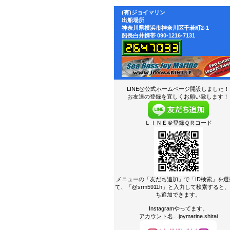
(有)ジョイマリン
出船場所
神奈川県横浜市神奈川区千若町2-1
船長白井携帯 090-1216-7131
LINE@公式ホームページ開設しました！
お友達の登録を宜しくお願い致します！
ＬＩＮＥ＠登録ＱＲコード
メニューの「友だち追加」で「ID検索」を選
て、「@srm5911h」と入力して検索すると
ち追加できます。
Instagramやってます。
アカウント名…joymarine.shirai