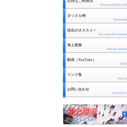
お得なご利用法
Discountavailable
meth
タックル例
Tackleexam
現在のオススメ！
The current
Recommend
海上業務
Maritime operati
動画（YouTube）
YouTu
リンク集
Web Lin
お問い合わせ
CONTACT 