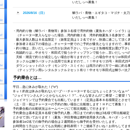
いだしっぺ募集！
od
2026/8/16（日）
鯛ラバ・青物・エギタコ・マゴチ・太刀
いだしっぺ募集！
ple
・湾内釣り物（鯛ラバ・青物等）参加３名様で湾外釣物（夏魚キハダ・シイラ）
（チャーター便入らなかった場合…湾内釣物２名 湾外釣物夏魚３名参加で…
ed
!
最大参加人数は８名迄限定！（旅客定員は１２名ですが…快適に過ごして頂く
・参加者２名以下の場合は…チャーター便でのご予約が優先となりますので…事
・釣り物は…言いだしっぺの方がお決め下さい。リレーは２魚種程度お選び下さ
ons
・烏賊釣りは…中オモリ・和田式で狙うかティップランで狙うか…言いだしっぺ
天候・潮流で釣りが成立しない場合が有りますので…この場合中オモリor和田
タックルは鯛ラバタックル流用で出来ますので…！！中オモリ15号・和田式25
be
ダウンショットのスッテ（モンゴウ・スミイカ）は両方の釣り方で一緒に釣る
（ティップラン用レンタルタックル２セット有り！中オモリ和田式は鯛ラバ太刀
予約乗合とは…
ks
平日…急に休みが取れた！(^o^)
Ｂｕｔ釣友は休みが取れない(ｰｰ;)”･･･チャーターするにはちょっときついなぁー”
”ジョイマリンさんナンとかならんかい！？”…そんな皆さんの”ご希望・ご要望！
US
ジョイマリンでは予約乗合でも出船しています！（定員は基本８名様限定とさせ
（土・日・祝はチャーターの予約の無い場合に出船致します！ＨＰにて募集！）
予約乗合船の出船状況はホームページにて順次掲載して行きます！
予約乗合は基本定員８名様で御予約人数…湾口までの釣り物は3名様で即出船確定
とさせて頂いております！（夏魚・沖目青物は燃料使用多大の為…キハダ・シイラ
参加者1or2名での御予約の場合は２週間前から御予約を受付いたします。
お時間合う方はお一人でもお気軽に参戦表明！？ご連絡下さいね！お待ちしてま