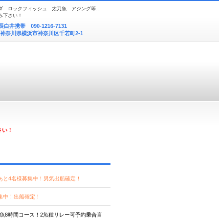
ダ ロックフィッシュ 太刀魚 アジング等…
み下さい！
長白井携帯
090-1216-7131
 神奈川県横浜市神奈川区千若町2-1
さい！
あと4名様募集中！男気出船確定！
集中！出船確定！
魚8時間コース！2魚種リレー可予約乗合言