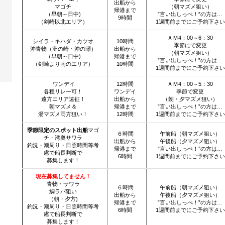
出船から
マゴチ
（朝マズメ狙い）
帰港まで
（早朝～日中)
”言い出しっぺ！”の方は…
9時間
（剣崎以北エリア）
1週間前までにご予約下さい
ＡＭ4：00～6：30
シイラ・キハダ・カツオ
10時間
季節にで変更
沖青物（洲の崎・沖の瀬）
出船から
（朝マズメ狙い）
（早朝～日中)
帰港まで
”言い出しっぺ！”の方は…
（剣崎より南のエリア）
10時間
1週間前までにご予約下さい
ワンデイ
12時間
ＡＭ4：00～5：30
各種リレー可！
ワンデイ
季節で変更
遠方エリア遠征！
出船から
（朝・夕マズメ狙い）
朝マズメ＆
帰港まで
”言い出しっぺ！”の方は…
湯マズメ両方狙い！
12時間
1週間前までにご予約下さい
季節限定のスポット出船
マゴ
６時間
午前船（朝マズメ狙い）
チ・湾奥サワラ
出船から
午後船（夕マズメ狙い）
釣況・潮周り・日照時間等考
帰港まで
”言い出しっぺ！”の方は…
慮で船長判断で
6時間
1週間前までにご予約下さい
募集します！
現在募集してません！
青物・サワラ
６時間
午前船（朝マズメ狙い）
鯛ラバ狙い
出船から
午後船（夕マズメ狙い）
（朝・夕方)
帰港まで
”言い出しっぺ！”の方は…
釣況・潮周り・日照時間等考
6時間
1週間前までにご予約下さい
慮で船長判断で
募集します！