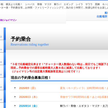
ー船 横浜より出船！ シーバス 青物 マゴチ 鯛ラバ エギング シイラ サワラ 黒鯛 キハ
ーター便・予約乗合等…お仲間・ファミリーフィッシングで…気の合う仲間で…快適な釣行をお楽し
船
出船場所
GE
予約乗合
Reservations riding together
ion
tus
”３名で出船確定出来ます！”チャーター便人数揃わない時は…前日でもご相談下
現状…予約乗合での通常出船時最大人数８名に減員して出船しております！
（ジョイマリン号の法定最大乗船旅客定員は１2名です！）
ist
現在の予約乗合募集日程！
her
2026/8/9（日）
夏魚（キハダシイラ）10時間5時出船！
2026/8/13（木）
青物サワラ8時間5時出船！あと4名様募
sed
2026/8/14（金）
鯛ラバ・青物・エギタコ・マゴチ・太刀