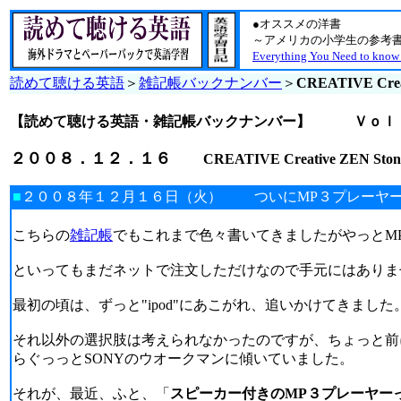
●オススメの洋書
～アメリカの小学生の参考書
Everything You Need to know
読めて聴ける英語
＞
雑記帳バックナンバー
＞
CREATIVE Creat
【読めて聴ける英語・雑記帳バックナンバー】
Ｖｏｌ
２００８．１２．１６
CREATIVE Creative ZEN Ston
■
２００８年１２月１６日（火） ついにMP３プレーヤ
こちらの
雑記帳
でもこれまで色々書いてきましたがやっとM
といってもまだネットで注文しただけなので手元にはありま
最初の頃は、ずっと"ipod"にあこがれ、追いかけてきました
それ以外の選択肢は考えられなかったのですが、ちょっと前に
らぐっっとSONYのウオークマンに傾いていました。
それが、最近、ふと、「
スピーカー付きのMP３プレーヤー