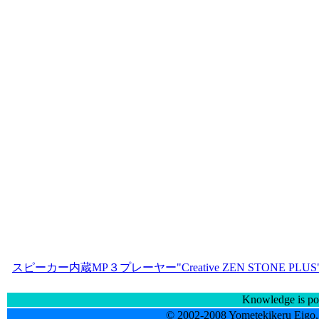
スピーカー内蔵MP３プレーヤー"Creative ZEN STONE PLU
Knowledge is po
© 2002-2008 Yometekikeru Eigo, 