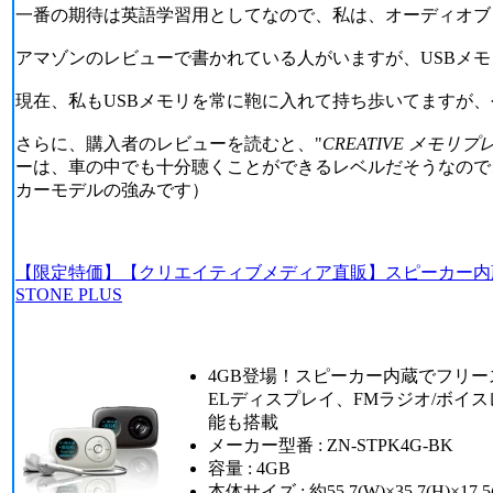
一番の期待は英語学習用としてなので、私は、オーディオブ
アマゾンのレビューで書かれている人がいますが、USBメ
現在、私もUSBメモリを常に鞄に入れて持ち歩いてますが
さらに、購入者のレビューを読むと、"
CREATIVE メモリプレー
ーは、車の中でも十分聴くことができるレベルだそうなので
カーモデルの強みです）
【限定特価】【クリエイティブメディア直販】スピーカー内蔵で「シ
STONE PLUS
4GB登場！スピーカー内蔵でフリ
ELディスプレイ、FMラジオ/ボイ
能も搭載
メーカー型番 : ZN-STPK4G-BK
容量 : 4GB
本体サイズ : 約55.7(W)×35.7(H)×17.5