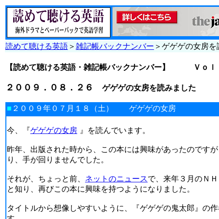
読めて聴ける英語
＞
雑記帳バックナンバー
＞ゲゲゲの女房を
【読めて聴ける英語・雑記帳バックナンバー】
Ｖｏｌ
２００９．０８．２６
ゲゲゲの女房を読みました
■
２００９年０７月１８（土） ゲゲゲの女房
今、『
ゲゲゲの女房
』を読んでいます。
昨年、出版された時から、この本には興味があったのですが
り、手が回りませんでした。
それが、ちょっと前、
ネットのニュース
で、来年３月のＮＨ
と知り、再びこの本に興味を持つようになりました。
タイトルから想像しやすいように、『ゲゲゲの鬼太郎』の作
す。