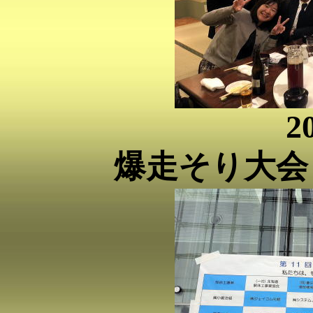
2
爆走そり大会