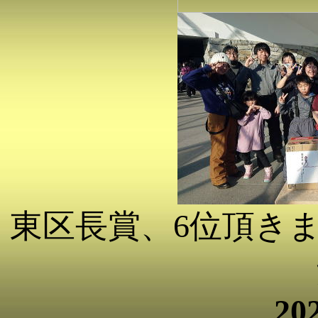
東区長賞、6位頂き
20