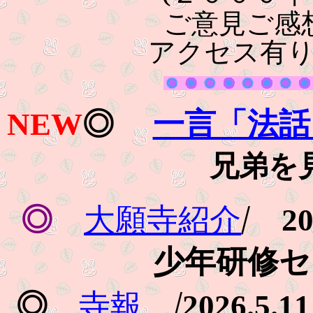
ご意見ご感
アクセス有
一言「法話
NEW
◎
兄弟を
/
◎
大願寺紹介
2
少年研修セ
/
◎
寺報
2026.5.11