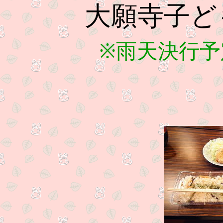
大願寺子ど
※雨天決行