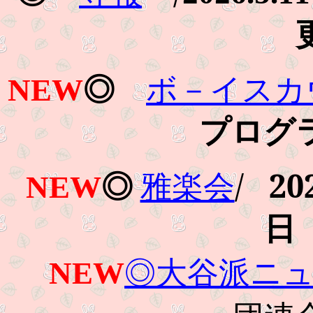
NEW
◎
ボ－イスカ
プログ
/
20
NEW
◎
雅楽会
日
◎大谷派ニ
NEW