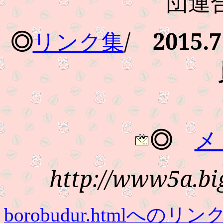
団連
/
2015.7
◎
リンク集
◎
メ
http://www5a.big
borobudur.htmlへのリン