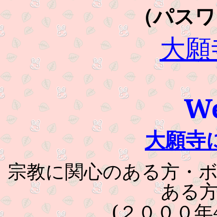
（パスワ
大願
W
大願寺
宗教に関心のある方・
ある
(
２０００年