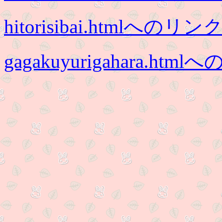
hitorisibai.htmlへのリン
gagakuyurigahara.htm