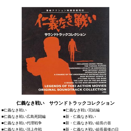
仁義なき戦い サウンドトラックコレクション
■仁義なき戦い
■仁義なき戦い完結編
■仁義なき戦い広島死闘編
■新・仁義なき戦い
■仁義なき戦い代理戦争
■新・仁義なき戦い組長の首
■仁義なき戦い頂上作戦
■新・仁義なき戦い組長最後の日