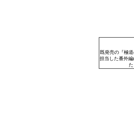
柳ジョー
既発売の『極道
担当した番外編
た