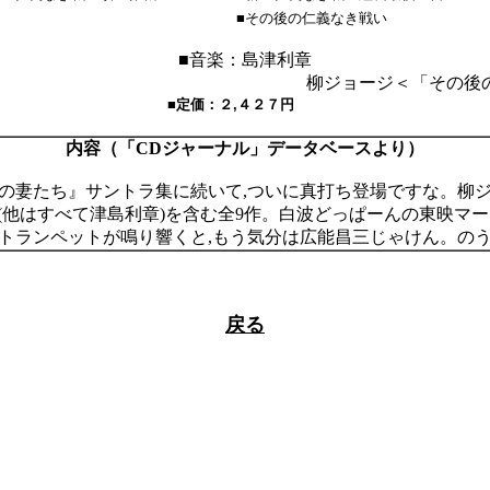
■その後の仁義なき戦い
■音楽：島津利章
ジ＜「その後の仁義なき戦
■定価：２,４２７円
内容（「CDジャーナル」データベースより）
の妻たち』サントラ集に続いて,ついに真打ち登場ですな。柳
(他はすべて津島利章)を含む全9作。白波どっぱーんの東映マー
トランペットが鳴り響くと,もう気分は広能昌三じゃけん。の
戻る