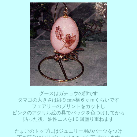
グースはガチョウの卵です
タマゴの大きさは縦９cm×横６ｃｍくらいです
フェアリーのプリントをカットし
ピンクのアクリル絵の具でバックを色つけしてから
貼った後、油性ニスを1０回塗り重ねます
たまごのトップにはジュエリー用のパーツをつけ