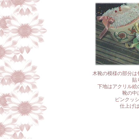
木靴の模様の部分は
貼
下地はアクリル絵
靴の中
ピンクッ
仕上げ