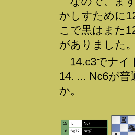
なので、まず
かしすために12
こで黒はまた12.
がありました
14.c3でナ
14. ... N
か。
15
f5
Nc7
16
fxg7?!
hxg7