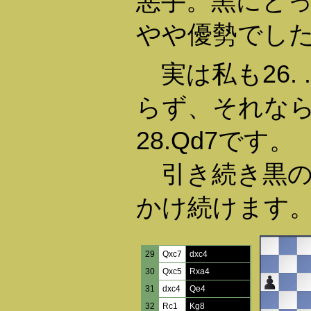
悪手。黒にとって
やや優勢でし
実は私も26. .
らず、それな
28.Qd7です。
引き続き黒の
かけ続けます
29
Qxc7
dxc4
30
Qxc5
Rxa4
31
dxc4
Qe4
32
Rc1
Kg8