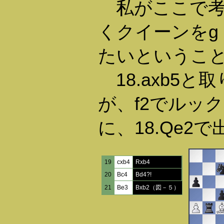
私がここで考
くクイーンをg
たいというこ
18.axb5と
が、f2でルッ
に、18.Qe2
19
cxb4
Rxb4
20
Bc4
Bd4?!
21
Be3
Bxb2（図－５）