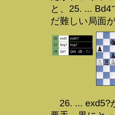
と、25. ...
だ難しい局面
26
exd5
exd5?
27
Bxg7
Kxg7
28
Qd7
Qe8（図－７）
26. ... e