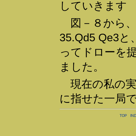
していきます
図－８から、34
35.Qd5 Qe
ってドローを
ました。
現在の私の実
に指せた一局
TOP
IN