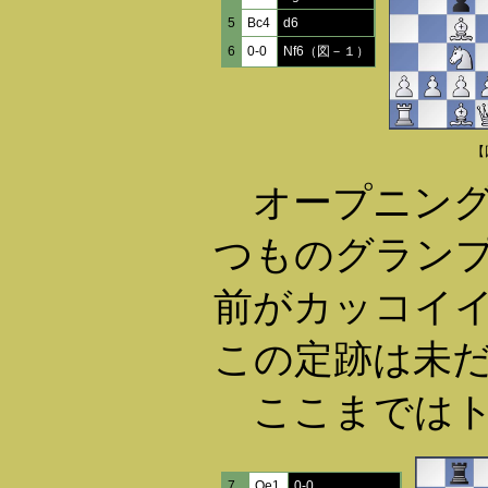
5
Bc4
d6
6
0-0
Nf6（図－１）
【
オープニング
つものグラン
前がカッコイ
この定跡は未
ここまではト
7
Qe1
0-0