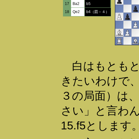
17
Ba2
b5
18
Qe2
b4（図－４）
白はもともと 
きたいわけで、14.
３の局面）は
さい」と言わ
15.f5とします