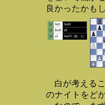
良かったかも
12
Nd5
Nxd5
13
Bxd5
a6
14
c3
Ne6?!（図－３）
白が考えるこ
のナイトをど