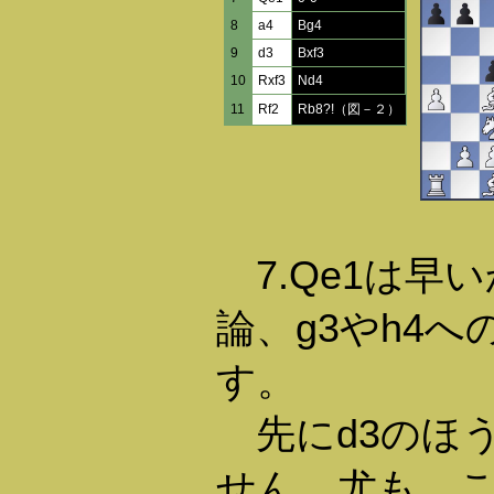
8
a4
Bg4
9
d3
Bxf3
10
Rxf3
Nd4
11
Rf2
Rb8?!（図－２）
7.Qe1は早
論、g3やh4
す。
先にd3のほ
せん。尤も、