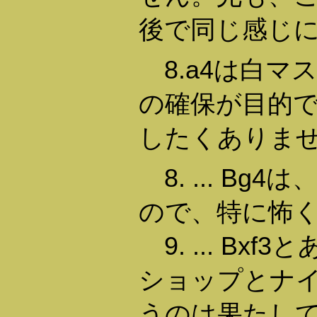
後で同じ感じ
8.a4は白マ
の確保が目的で
したくありま
8. ... Bg
ので、特に怖
9. ... Bx
ショップとナ
うのは果たし