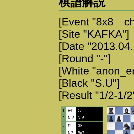
棋譜解説
[Event "8x8 ch
[Site "KAFKA"]
[Date "2013.04.
[Round "-"]
[White "anon_e
[Black "S.U"]
[Result "1/2-1/2
1
e4
c5
2
Nc3
Nc6
3
f4
g6
4
Nf3
Bg7