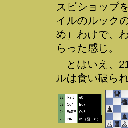
スビショップを
イルのルック
め）わけで、
らった感じ。
とはいえ、21. 
ルは食い破ら
22
Raf1
e6
23
Qg4
Bg7
24
Bg5?!
Qb8
25
Bf6
d5（図－６）