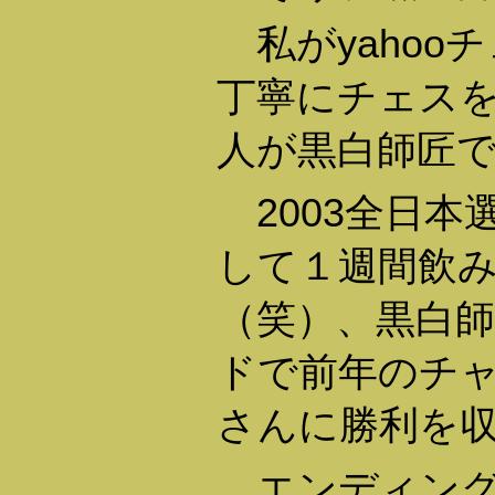
私がyahoo
丁寧にチェス
人が黒白師匠
2003全日本
して１週間飲
（笑）、黒白
ドで前年のチ
さんに勝利を
エンディング