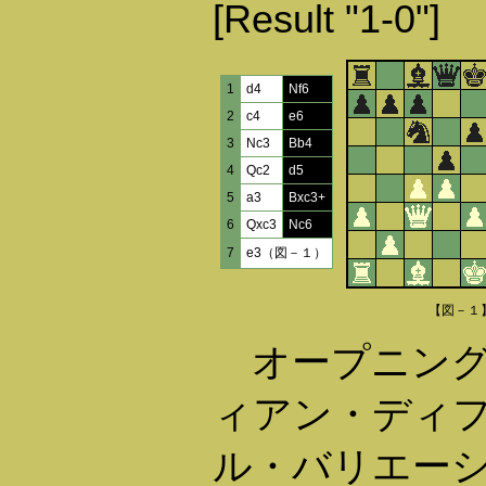
[Result "1-0"]
1
d4
Nf6
2
c4
e6
3
Nc3
Bb4
4
Qc2
d5
5
a3
Bxc3+
6
Qxc3
Nc6
7
e3（図－１）
【図－１
オープニング
ィアン・ディ
ル・バリエー