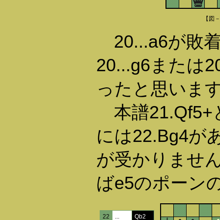
【図
20...a6が
20...g6または
ったと思いま
本譜21.Qf5+と
には22.Bg4
が受かりません
ばe5のポーン
22
...
Qb2