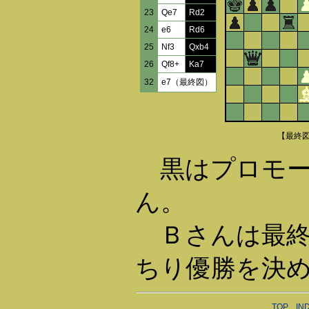
23
Qe7
Rd2
24
e6
Rd6
25
Nf3
Qxb4
26
Qf8+
Ka7
32
e7（最終図）
【最終
黒はプロモー
ん。
Ｂさんは最終
ちり優勝を決
TOP
IN