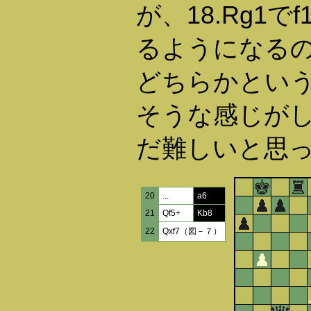
が、18.Rg1
るようになる
どちらかとい
そうな感じが
だ難しいと思
20
...
a6
21
Qf5+
Kb8
22
Qxf7（図－７）