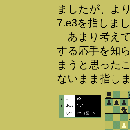
ましたが、よ
7.e3を指しま
あまり考えている
する応手を知
まうと思った
ないまま指し
7
...
e5
8
dxe5
Ne4
9
Qc2
Bf5（図－２）