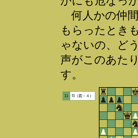
かにも危なっ
何人かの仲間
もらったとき
ゃないの、ど
声がこのあた
す。
11
f3（図－４）