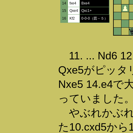
14
fxe4
Bxe4
15
Qxe4
Qxc1+
16
Kf2
0-0-0（図－５）
11. ... Nd6 12
Qxe5がピッタリ）
Nxe5 14.e
っていました
やぶれかぶれ
た10.cxd5か