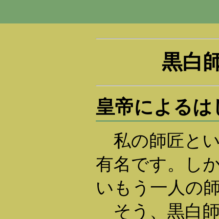
黒白師
皇帝によるは
私の師匠とい
有名です。し
いもう一人の
そう、黒白師