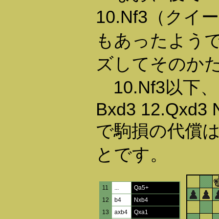
10.Nf3（ク
もあったよう
ズしてそのか
10.Nf3以下、10.
Bxd3 12.Qxd3 
で駒損の代償は
とです。
11
...
Qa5+
12
b4
Nxb4
13
axb4
Qxa1