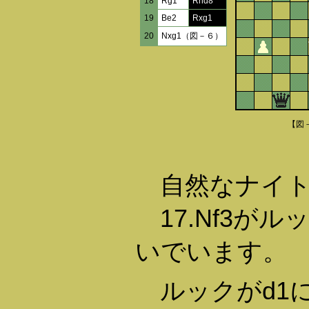
18
Rg1
Rhd8
19
Be2
Rxg1
20
Nxg1（図－６）
【図
自然なナイト
17.Nf3がル
いでいます。
ルックがd1