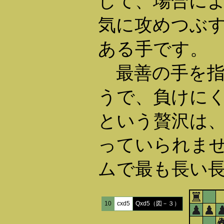
して、場合によっ
気に攻めつぶ
ある手です。
最善の手を指
うで、負けに
という贅沢は
っていられま
ムで最も長い
10
cxd5
Qxd5（図－３）