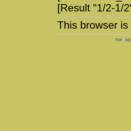
[Result "1/2-1/2
This browser is
TOP
IN