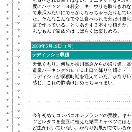
も食べきれる量ではない。ミニトマトなんか行
度にバケツ２，３杯分、キュウリも取りきれな
て糸瓜みたいにでっかくなっちゃったりしてい
た。そんなこんなで今は食べられる分だけ自宅
庭で作っている。とりあえず３本ずつ植えた。
んなもんで家族分はしばらくは楽しめる。
2008年5月19日（月）
ラディッシュ収穫
天気くもり。何故か須川高原からの帰り道、高
道泉パーキングのＥＴＣ出口で降りて畑に・・
ラディシュが収穫時期を迎えていた。かなりい
感じ。これの酢漬けはめっちゃうまい。
今年初めてコンパニオンプランツの実験。キャ
ツとレタスを交互に植えた結果キャベツにほと
ど虫が付いていない。かなり効果がでているか