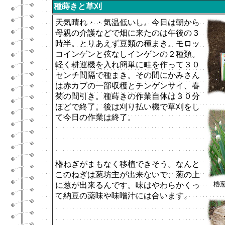
種蒔きと草刈
天気晴れ・・気温低いし。今日は朝から
母親の介護などで畑に来たのは午後の３
時半。とりあえず豆類の種まき。モロッ
コインゲンと弦なしインゲンの２種類。
軽く耕運機を入れ簡単に畦を作って３０
センチ間隔で種まき。その間にかみさん
は赤カブの一部収穫とチンゲンサイ、春
菊の間引き。種蒔きの作業自体は３０分
ほどで終了。後は刈り払い機で草刈をし
て今日の作業は終了。
櫓ねぎがまもなく移植できそう。なんと
このねぎは葱坊主が出来ないで、葱の上
櫓
に葱が出来るんです。味はやわらかくっ
て納豆の薬味や味噌汁には合います。