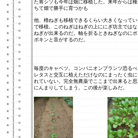
た青シソも今年は畑に移植した。来年からは種
ちて畑で勝手に育つかも
他、櫓ねぎも移植できるくらい大きくなってい
で移植。このねぎはねぎの上ににぎ坊主ではな
ねぎが出来るのだ。
軸を折るときねぎなのにポ
ポキンと音がするのだ。
毎度のキャベツ。コンパニオンプランツ恐るべ
レタスと交互に植えただけなのにまったく虫に
れていない。完全無農薬でここまで出来ると思
にんまりしてしまう。この後が楽しみだ。