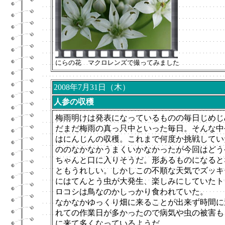
にらの花 マクロレンズで撮ってみました
2008年7月31日（木）
人参の収穫
梅雨明けは発表になっているものの毎日じめじ
だまだ梅雨の真っ只中といった毎日。そんな中
はにんじんの収穫。これまで何度か挑戦してい
ののなかなかうまくいかなかったが今回はどう
ちゃんと口に入りそうだ。形あるものになると
ともうれしい。しかしこの不順な天気でズッキ
にはてんとう虫が大発生、楽しみにしていたト
ロコシは鳥なのかしっかり食われていた。
なかなかゆっくり畑に来ることが出来ず時間に
れての作業日が多かったので病気や虫の被害も
に来て多くなっているようだ