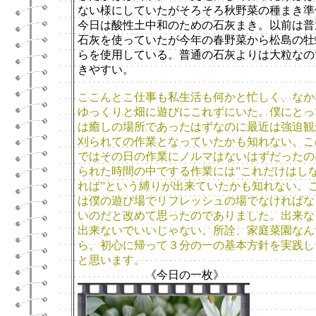
ない様にしていたがそろそろ秋野菜の種まき準
今日は酸性土中和のための石灰まき。以前は普
石灰を使っていたが今年の春野菜から松島の牡
らを使用している。普通の石灰よりは大粒なの
きやすい。
ここんとこ仕事も私生活も何かと忙しく、なか
ゆっくりと畑に遊びにこれずにいた。僕にとっ
は癒しの場所であったはずなのに最近は強迫観
刈られての作業となっていたかも知れない。こ
ではその日の作業にノルマはないはずだったの
られた時間の中でする作業には”これだけはし
れば”という縛りが出来ていたかも知れない。
は僕の遊び場でリフレッシュの場でなければな
いのだと改めて思ったのでありました。出来な
出来ないでいいじゃない。所詮、家庭菜園なん
ら。初心に帰って３分の一の基本方針を実践し
と思います。
《今日の一枚》