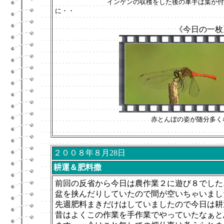
インゲンの収穫をした後の軍手は葉が付い
に・・
《今日の一枚
赤とんぼの姿が随分多く
２００８年８月28日
耕運＆肥料撒
前回の反省から今日は農作業２に遊び８でした
盆を挟んだりしていたので間が空いちゃいまし
先週肥料まきだけはしていましたので今日は耕
昔はよくこの作業を手作業でやっていたなぁと