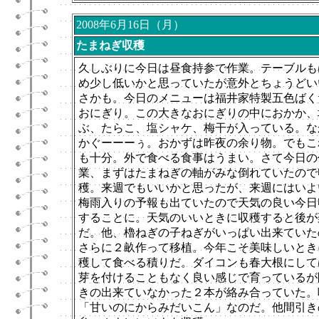
2008年6月16日（月）
たまねぎ収穫
久しぶりに今日は昼食持参で作業。テーブルも
め少し低いかと思っていたが意外とちょうどい
さかも。今日のメニューは福井家特製五色ばく
おにぎり。この大きなおにぎりの中におかか、
ぶ、たらこ、塩シャケ、梅干が入っている。な
かぐーーーぅ。おかずは昨夜の余り物。でもこ
も十分。外で食べる食事はうまい。さて今日の
業、まずはたまねぎの軸がみな倒れていたので
穫。来週でもいいかと思ったが、来週にはいよ
梅雨入りの予報も出ていたので天気の良い今日
することに。天気のいいときに収穫すると後が
だ。他、櫓ねぎの子ねぎがいっぱい出来ていた
さらに２畝作って移植。今年こそ美味しいとき
穫して食べる積りだ。ダイコンも春大根にして
芽を付けることもなく良い感じで育っているが
きの出来ていなかった２本が絡み合っていた。
「甘いのにからみだいこん」なのだ。
他間引き