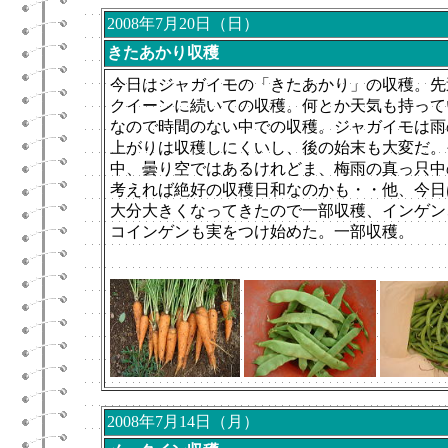
2008年7月20日（日）
きたあかり収穫
今日はジャガイモの「きたあかり」の収穫。先
クイーンに続いての収穫。何とか天気も持って
なので時間のない中での収穫。ジャガイモは雨
上がりは収穫しにくいし、後の始末も大変だ。
中、曇り空ではあるけれどま、梅雨の真っ只中
考えれば絶好の収穫日和なのかも・・他、今日
大分大きくなってきたので一部収穫、インゲン
コインゲンも実をつけ始めた。一部収穫。
2008年7月14日（月）