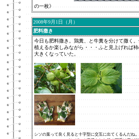
の一枚》
2008年9月1日（月）
肥料撒き
今日も肥料撒き。鶏糞、と牛糞を分けて撒く。
植えるか楽しみながら・・・ふと見上げれば柿
大きくなっていた。
シソの葉って良く見ると十字型に交互に出てくるんだね