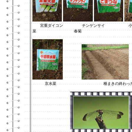
宮重ダイコン
チンゲンサイ
菜
春菊
京水菜
種まきの終わっ