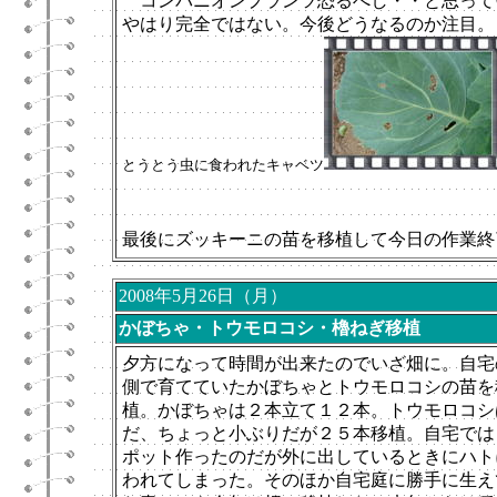
コンパニオンプランツ恐るべし・・と思って
やはり完全ではない。今後どうなるのか注目。
とうとう虫に食われたキャベツ
最後にズッキーニの苗を移植して今日の作業終
2008年5月26日（月）
かぼちゃ・トウモロコシ・櫓ねぎ移植
夕方になって時間が出来たのでいざ畑に。自宅
側で育てていたかぼちゃとトウモロコシの苗を
植。かぼちゃは２本立て１２本。トウモロコシ
だ、ちょっと小ぶりだが２５本移植。自宅では
ポット作ったのだが外に出しているときにハト
われてしまった。そのほか自宅庭に勝手に生え