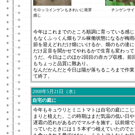
モロッコインゲンもきれいに発芽
チンゲンサイ
感じ
今年はこれまでのところ順調に育っている感じ
もなくふっくん畑もフル稼働状態になるが梅雨
節を迎えどれだけ畑にいけるか、畑のもの達に
だけ足音を聞かせてやれるかで生育も変わって
うだ。今日はこのほか2回目の赤カブ収穫。前
もちょっと品質に難あり。
なんだかんだと今日は陽が落ちるころまで作業
て終了。
2008年5月21日（水）
自宅の庭に
今年もキュウリとミニトマトは自宅の庭にこじ
まりと植えた。この時期はまだ気温の低い日や
遅霜の恐れがあるのでマルチを施す。以前畑で
っていたときには１５本ずつ植えていたのでと