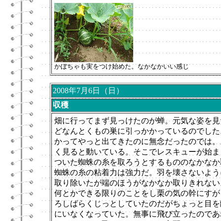
かぼちゃも実をつけ始めた。なかなかいい感じ
2008年7月6日（日）
収穫
畑に行ってまず見っけたのが蝉。元気な姿を見
どなんとくもの巣に引っかかっているのでした
かってやっと出てきたのに無念だったのでは。
く見ると動いている。そこでレスキューが始ま
ついた蜘蛛の糸を取ろうとするもののなかなか
蜘蛛の糸の粘着力は強力だ
。羽を壊さないよう
取り除いたが端のほうがなかなか取りきれない
何とかできる限りのことをし栗の気の幹にすが
ろしばらくじっとしていたのだがちょっと目を
にいなくなっていた。無事に飛び立ったのであ