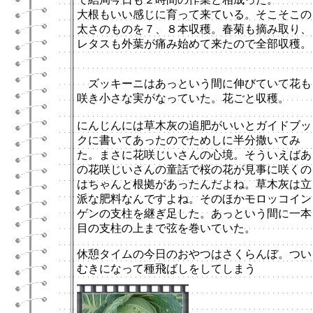
大根もいい感じに育って来ている。そこそこの
太さのものを７、８本収穫。春菊も摘み取り、
レタスも外葉が痛み始めて来たので全部収穫。
ズッキーニはあっという間に伸びていて花も
咲き小さな実がなっていた。花ごと収穫。
にんじんには草木灰の追肥がいいとガイドブッ
クに書いてあったのでためしに半分撒いてみ
た。まさに花咲じいさんの心境。そういえばあ
の花咲じいさんの童話で桜の花が見事に咲くの
はちゃんと根拠があったんだよね。草木灰は立
派な肥料なんですよね。そのほかモロッコイン
ゲンの支柱を継ぎ足した。あっという間に一本
目の支柱の上まで弦を巻いていた。
休憩タイムの今日のおやつはさくらんぼ。つい
むきになって種飛ばしをしてしまう