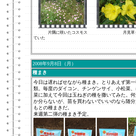
片隅に咲いたコスモス 月見草も
ていた
2008年9月8日（月）
種まき
今日は遅ればせながら種まき。とりあえず第一
類。毎度のダイコン、チンゲンサイ、小松菜、
菜に加えて今回は玉ねぎの種を撒いてみた。何
か分らないが、苗を買わないでいいのなら随分
もとの種まきだ。
来週第二弾の種まき予定。