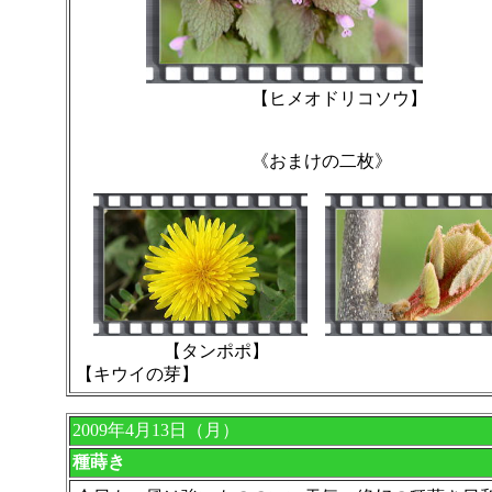
【ヒメオドリコソウ】
《おまけの二枚》
【タンポポ
【キウイの芽】
2009年4月13日（月）
種蒔き