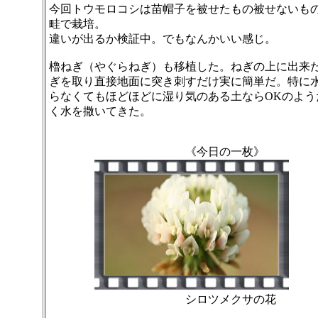
今回トウモロコシは苗帽子を被せたもの被せないも
畦で栽培。
違いが出るか検証中。でもなんかいい感じ。
櫓ねぎ（やぐらねぎ）も移植した。ねぎの上に出来
ぎを取り直接地面に突き刺すだけ実に簡単だ。特に
らなくてもほどほどに湿り気のある土ならOKのよう
く水を撒いてきた。
《今日の一枚》
シロツメクサの花