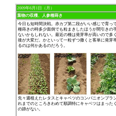
2009年6月1日（月）
葉物の収穫、人参種蒔き
今日も短時間決戦。赤カブ第二段がいい感じで育っ
種蒔きの時多少面倒でも粒まきしたほうが間引きの
ないかもしれない。最近の種は発芽率が高いので多
後が大変だ。かといって一粒ずつ撒くと客単に発芽
るのは何かあるのだろう。
先々週植えたレタスとキャベツのコンパニオンプラ
れまでのところきわめて順調特にキャベツはまった
の跡がない。