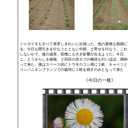
ジャガイモもすべて発芽しきれいに出揃った。他の葉物も順調に
る。今日も間引きを行なうとともに中耕、土寄せを行なう。これ
しないかで、後の成長、収穫にも大き影響が出るようだ。今日、
ニ、とうがらしを移植、２回目の赤カブの種蒔も行いほぼ、満杯
って来た。後はスペース的にトウモロコシ用に２畝、キャベツと
コンパニオンプランツでの栽培に１畦を残すのみとなって来た
《今日の一枚》