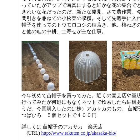
っていたがアップで写真にすると細かな花の集合で
きれいな花だったのだ。新たな発見。さて農作業。
間引きを兼ねての小松菜の収穫。そして先週手に入
帽子を使ってのトウモロコシの種蒔き。他、櫓ねぎ
と他の畦の中耕、土寄せが主な仕事。
今年初めて苗帽子を買ってみた。近くの園芸店や量
行ってみたが何処にもなくネットで検索したら結構
うだ。今回購入したのは株）アカサカのもの。 苗帽
つばひろ ５個セットで４００円
詳しくは 苗帽子のアカサカ 楽天店
(URL)
http://www.rakuten.co.jp/akasaka-bio/