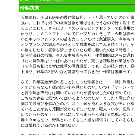
珍客訪来
天気晴れ。今日も絶好の農作業日和。・・と思っていたのだが風
強い。これでは畑での昼食は物が飛ばされそうなので行く途中で
ることにした。さらにＤＩＹのショッピングセンターで自宅用の
ゅうり、、ミニトマト、ついでにパプリカ）そして、今期は諦め
いたキャベツとレタスの苗も売っていたので急遽購入。今年もコ
オンプランツの組み合わせとして成果を試してみる積もりだ。そ
い物をしたり、昼食を済ませていたら畑に着いたのは２時近く。
短時間決戦の様相。そんな中珍客もあり、作業開始はさらに遅れ
りたい農作業はいっぱいあったのだが、間引き謙収穫作業はかみ
せで今日も私はまずは雑草の写真撮影。でも、苗の植え付け、豆
ト張り、雑草の刈払いなどほぼやっておきたい作業は無事完了。
さて、作業開始が遅れることになった珍客とは・・・畑に到着し
えていたらなんと雄の雉が姿を見せたのだ。いつも「ケーン・ケ
と言う鳴き声だけは聞いていたのだが姿を現したのは初めてだ。
こちらの存在に気づいてはいるようなのだが、まったく意に介せ
物顔で砂浴びを始めたのだ。時々、畝が崩れ大きな穴が開いた様
ていることがあり原因が分からずにいたが、犯人（いや、犯鳥？
いつだったのか・・・それにしてもまったく逃げる気配がない。
離１０ｍもない。野鳥といってもこの辺を縄張りにしているらし
には慣れているのかも知れない。