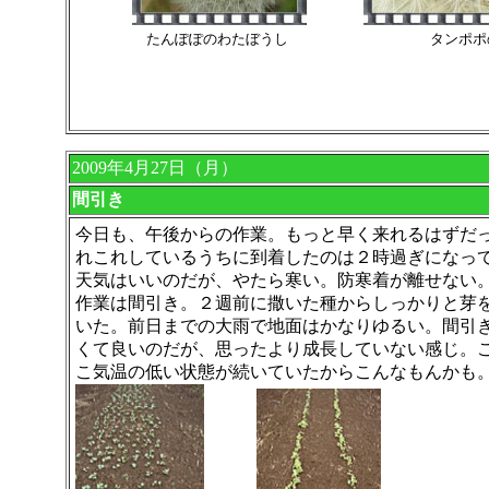
たんぽぽのわたぼうし タンポポの
2009年4月27日（月）
間引き
今日も、午後からの作業。もっと早く来れるはずだ
れこれしているうちに到着したのは２時過ぎになっ
天気はいいのだが、やたら寒い。防寒着が離せない
作業は間引き。２週前に撒いた種からしっかりと芽
いた。前日までの大雨で地面はかなりゆるい。間引
くて良いのだが、思ったより成長していない感じ。
こ気温の低い状態が続いていたからこんなもんかも