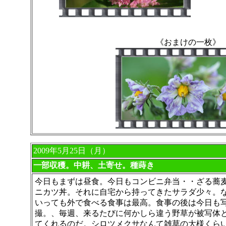
《おまけの一枚》
2009年5月25日（月）
一部収穫。中耕、土寄せ。種蒔き
今日もまずは昼食。今日もコンビニ弁当・・ざる蕎
ニカツ丼。それに自宅から持ってきたサラダ少々。
いっても外で食べる食事は最高。食事の後は今日も
撮。、毎週、来るたびに何かしら違う野草が被写体
てくれるのだ。シロツメクサなんて雑草の大様くら