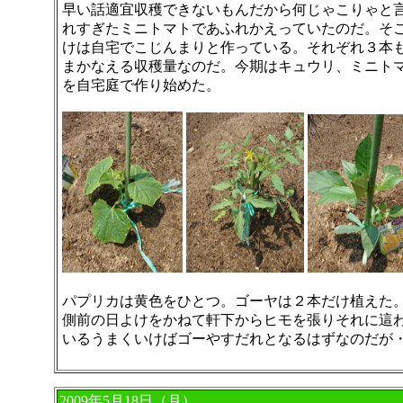
早い話適宜収穫できないもんだから何じゃこりゃと
れすぎたミニトマトであふれかえっていたのだ。そ
けは自宅でこじんまりと作っている。それぞれ３本
まかなえる収穫量なのだ。今期はキュウリ、ミニト
を自宅庭で作り始めた。
パプリカは黄色をひとつ。ゴーヤは２本だけ植えた
側前の日よけをかねて軒下からヒモを張りそれに這
いるうまくいけばゴーやすだれとなるはずなのだが
2009年5月18日（月）