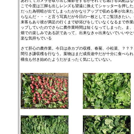
あわててカメラを取り出し撮影をするがそれでも逃げる気配はな
こで今度は三脚も出しレンズも望遠に換えてシャッターを押した
だった為明暗が出てしまったがかなりアップで収める事が出来た
らなんだ・・・と言う写真だが今日の一枚としてご覧頂きたい。
来客もあり彼が満足の行くまで砂浴びをしていなくなるまで作業
ップしていたのでさらに農作業時間は短くなってしまった。ま、
畑での楽しみである訳であって、出来なきゃ出来ないでいいやと
楽な気持ちでいる
さて肝心の農作業。今日は赤カブの収穫、春菊、小松菜、？？？
間引き謙収穫を行なう。葉物はまだ成長途中だが十分に食べられ
構虫も付き始めたようだがまったく気にしていない。