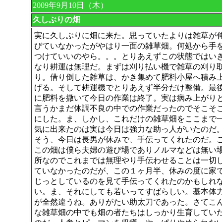
2009年9月10日（木）
久しぶりの畑
実に久しぶりに畑に来た。思っていたよりは雑草が
びていなかったがやはり一面の雑草畑。何処から手
つけていいのやら。。。とりあえずこの状態ではい
なり耕運は無理だ。まずは刈り払い機で雑草の刈り
り。借り倒した雑草は、かき集めて肥料小屋へ積み
げる。そして耕運機でとりあえず半分だけ整備。最
に肥料を撒いて今日の作業は終了。実は病み上がり
言うかまだ体調不良の中での作業だったのでそこそ
にした。ま、しかし、これだけの雑草畑をここまで
気に出来たのは実は今日は強力な助っ人がいたのだ
そう、今日は長男が休みで、手伝ってくれたのだ。
この畑は僕ら夫婦の遊び場でありノルマなどは無い
所なのでこれまでは無理やり手伝わせることは一切
ていなかったのだが、この１ヶ月半、休みの度に家
じっとしているのを見て手伝ってくれたのかもしれ
い。ま、それにしても若いってすばらしい。基本体
が全然違うね。ありがたい助太刀であった。さてこ
な雑草畑の中でも畑の者たちはしっかり生育してい