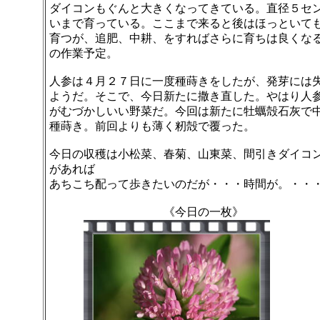
ダイコンもぐんと大きくなってきている。直径５セ
いまで育っている。ここまで来ると後はほっといて
育つが、追肥、中耕、をすればさらに育ちは良くな
の作業予定。
人参は４月２７日に一度種蒔きをしたが、発芽には
ようだ。そこで、今日新たに撒き直した。やはり人
がむづかしいい野菜だ。今回は新たに牡蠣殻石灰で
種蒔き。前回よりも薄く籾殻で覆った。
今日の収穫は小松菜、春菊、山東菜、間引きダイコ
があれば
あちこち配って歩きたいのだが・・・時間が。・・
《今日の一枚》