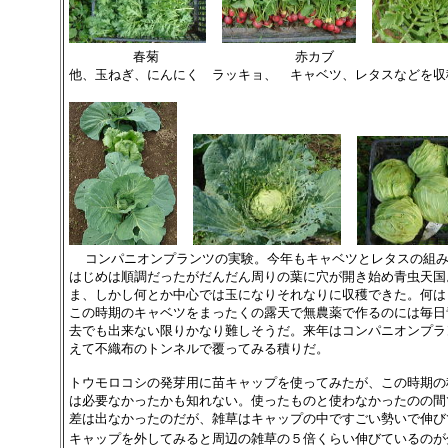
春菊 赤カブ ダイ
他、玉ねぎ、にんにく ラッキョ、 キャベツ、レタスなどを収
コンパニオンプランツの実験。今年もキャベツとレタスの組
はじめは順調だったがだんだん周りの葉に穴が開き始め青虫天国
ま、しかし何とか中心では玉になりそれなりに収穫できた。何は
この時期のキャベツをまったくの露天で無農薬で作るのには毎日
去でも出来ない限りかなり難しそうだ。来年はコンパニオンプラ
えて不織布のトンネルで覆ってみる積りだ。
トウモロコシの発芽用に苗キャップを使ってみたが、この時期の
は必要なかったかも知れない。使ったものと使わなかったのの間
差は出なかったのだが、雑草はキャップの中ですごい勢いで伸び
キャップを外してみると周辺の雑草の５倍くらい伸びているのが