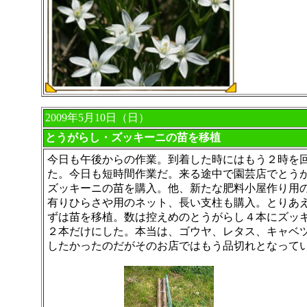
2009年5月10日（日）
とうがらし・ズッキーニの苗を移植
今日も午後からの作業。到着した時にはもう２時を
た。今日も短時間作業だ。来る途中で園芸店でとう
ズッキーニの苗を購入。他、新たな肥料小屋作り用
有りひらさや用のネット、長い支柱も購入。とりあ
ずは苗を移植。数は控えめのとうがらし４本にズッ
２本だけにした。本当は、ゴウヤ、レタス、キャベ
したかったのだがそのお店ではもう品切れとなって