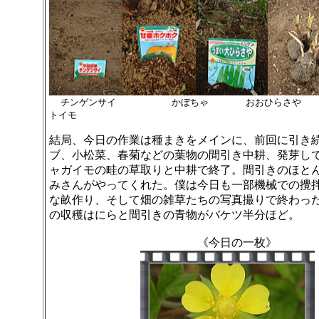
チンゲンサイ かぼちゃ おおひらさ
トイモ
結局、今日の作業は種まきをメインに、前回に引き
ブ、小松菜、春菊などの葉物の間引き中耕、発芽し
ャガイモの畦の草取りと中耕で終了。間引きのほと
みさんがやってくれた。僕は今日も一部機械での攪
な畝作り、そして畑の雑草たちの写真撮りで終わっ
の収穫はにらと間引きの青物がバケツ半分ほど。
《今日の一枚》