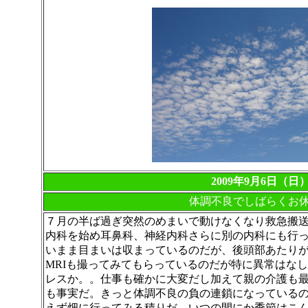
2009年9月6日（日
体調不良でしばらくお
７月の半ば過ぎ突然のめまいで動けなくなり救急搬
内科を始め耳鼻科、神経内科さらに別の内科にも行
いまま目まいは収まっているのだが、後頭部あたりが
MRIも撮ってみてもらっているのだが特に異常はな
レスか。。仕事も確かに大変だし加えて親の介護も
も事実だ。きっと体調不良の負の連鎖になっている
えず畑に行ってみる積りだ。
いつの間にか季節はこ