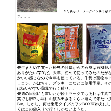
きたあかり、メークインを３畝
。。。
つ
去年まとめて買った松島の牡蠣がらの石灰は有機栽
ありがたい存在だ。去年、初めて使ってみたのだが
かいい感じなので今年も使っている。牛糞は葉物や
ロコシ、かぼちゃ、ズッキーニなどに使用予定。そ
は扱いやすい鶏糞で行く積り。。
先週の日記にも書いたが軽トラックでもあれば牛糞
糞でも肥料小屋に山積み出きるくらい運んで来たい
But、しかし、何せ乗用タイプのワンBOX車ゆえに
くはこの袋入りで行くしかないようだ。