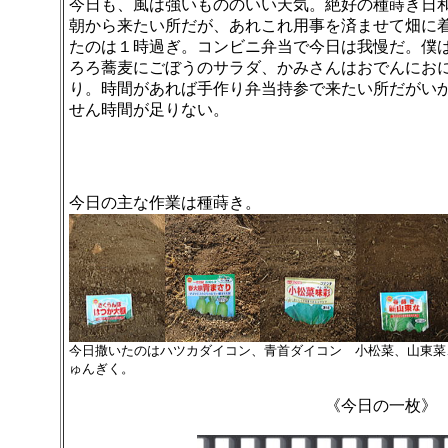
今日も、風は強いもののいい天気。絶好の種蒔き日
朝から来たい所だが、あれこれ用事を済ませて畑に
たのは１時過ぎ。コンビニ弁当で今日は我慢だ。僕
ろろ蕎麦にごぼうのサラダ、かみさんはおでんにお
り。時間があれば手作り弁当持参で来たい所だがい
せん時間が足りない。
今日の主な作業は種蒔き。
今日撒いたのはハツカダイコン、青首ダイコン 小松菜、山東菜
ゅんぎく。
《今日の一枚》