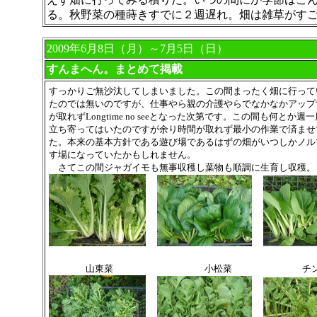
る。秋野菜の種蒔きすでに２週遅れ。畑は雑草がす
2009年6月8日（月）～7月5日（日）
すんまへん。まとめて掲載
すっかりご無沙汰してしまいました。この間まったく畑に行って
たのでは無いのですが、仕事やら親の介護やらでなかなかアップ
が取れず
Longtime no seeとなった次第です。この間も何とか週
立ち寄ってはいたのですが余り時間が取れず最小の作業で済ませ
た。本来の基本方針である遊び場であるはずの畑がいつしかノル
す場になっていたかもしれません。
さてこの間ジャガイモも無事収穫し葉物も順調に生育し収穫。
山東菜 小松菜 チンゲ