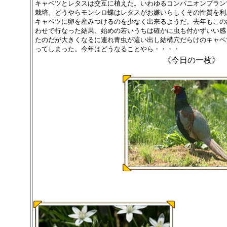
キャベツとレタスは交互に植えた。いわゆるコンパニオンプラン
栽培。どうやらモンシロ蝶はレタスがお嫌いらしくその性質を利
キャベツに卵を産みつけるのを少なく出来るようだ。去年もこの
わせで行なった結果、始めの若いうちは確かに虫も付かずいい感
たのだが大きくなるに連れ青虫が這い出し結構穴だらけのキャベ
ってしまった。今年はどうなることやら・・・・
《今日の一枚》