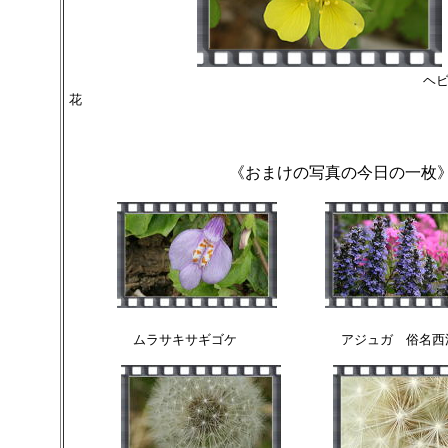
ヘビイチゴ
花
《おまけの写真の今日の一枚
ムラサキサギゴケ アジュガ 俗名西洋