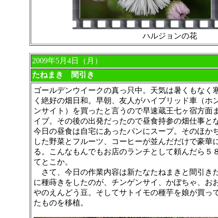
ハルジョンの花
2009年5月4日（月）
たねまき 間引き
ゴールデンウイークの真っ只中。天気は暑くもなく
く絶好の畑日和。早朝、友人がハイブリッド車（ホ
ンサイト）を買ったと言うので早速蔵王七ヶ宿方面
イブ。その後の出発だったので昼食持参の畑仕事と
今日の昼食は自宅にあったパンにスープ。そのほか
した野菜とフルーツ、コーヒーが並んだだけで豪華
る。こんなもんでもお店のランチとして頼んだら５
てとこか。
さて、今日の作業内容は新たなたねまきと間引き
に種蒔きをしたのが、チンゲンサイ、かぼちゃ、お
やのえんどう豆。そしてサトイモの種芋を娘が買っ
たものを移植。