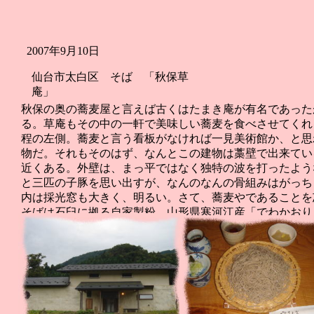
2007年9月10日
仙台市太白区 そば 「秋保草
庵」
秋保の奥の蕎麦屋と言えば古くはたまき庵が有名であった
る。草庵もその中の一軒で美味しい蕎麦を食べさせてくれ
程の左側。蕎麦と言う看板がなければ一見美術館か、と思
物だ。それもそのはず、なんとこの建物は藁壁で出来てい
近くある。外壁は、まっ平ではなく独特の波を打ったよう
と三匹の子豚を思い出すが、なんのなんの骨組みはがっち
内は採光窓も大きく、明るい。さて、蕎麦やであることを
そばは石臼に拠る自家製粉。山形県寒河江産「でわかおり
産「ぼたん」を使ったそば粉１０割の水捏ね生粉打ち蕎麦
０円増し、生粉打ち蕎麦は２００円増し。今日は生粉打ち
せには冬瓜の煮物でさっぱりしていて美味しくいただけた