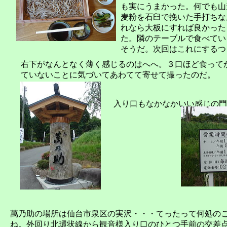
も実にうまかった。何でも山
麦粉を石臼で挽いた手打ちな
れなら大板にすれば良かった
た。隣のテーブルで食べてい
そうだ。次回はこれにするつ
右下がなんとなく薄く感じるのはへへ。３口ほど食って
ていないことに気づいてあわてて寄せて撮ったのだ。
入り口もなかなかいい感じの門
萬乃助の場所は仙台市泉区の実沢・・・てったって何処の
ね。外回り北環状線から観音様入り口のひとつ手前の交差