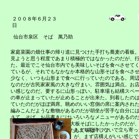
２００８年６月２３
日
仙台市泉区 そば 萬乃助
家庭菜園の畑仕事の帰り道に見つけた手打ち蕎麦の看板
見ようと思う程度であまり積極的ではなかったのだが、
た。最近でこそ仙台市内でも美味しいそばを食べさせて
ているが、それでもなかなか本格的な山形そばを食べさ
少なく、いつも山形まで食べに行っていたのである。周
なのだが古民家家風の大きな佇まい。雰囲気は満点。お
い感じなのだ。要するに山形っぽい。駐車場も結構スペ
の車が止まっていたが止めることが出来た。到着したの
ていたのだがほぼ満席。眺めのいい窓側の席に案内され
編みこんだような敷物があるのだが胡坐が苦手な自分に
さて、そば。お品書きにはいろいろなメニューがあるの
板そばをオーダー。本当は大板そばにしたかったのだが
あまり期待しないで立ち寄っ
は普通サイズを頼んだ。果たして味は？？？
が、まず店構えがいい感じで