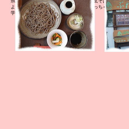
県茅野市の小林一茶氏栽培の八ヶ岳山麓玄そばを使用し
よ。そばをいただいた後、一句詠まなくっちゃ。。
学的才能はねーわ。