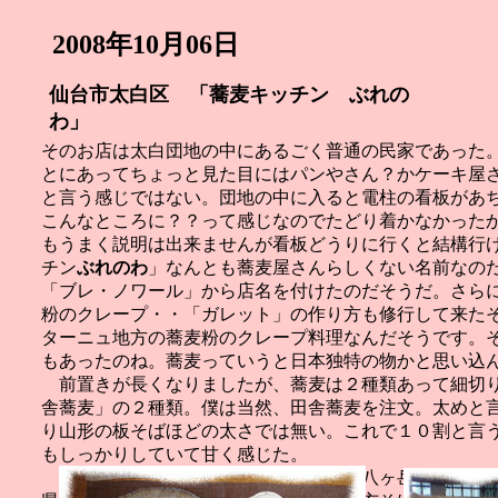
2008年10月06日
仙台市太白区 「蕎麦キッチン ぶ
れの
わ」
そのお店は太白団地の中にあるごく普通の民家であった
とにあってちょっと見た目にはパンやさん？かケーキ屋
と言う感じではない。団地の中に入ると電柱の看板があ
こんなところに？？って感じなのでたどり着かなかった
もうまく説明は出来ませんが看板どうりに行くと結構行
チン
ぶれのわ
」なんとも蕎麦屋さんらしくない名前なの
「ブレ・ノワール」から店名を付けたのだそうだ。さら
粉のクレープ・・「ガレット」の作り方も修行して来た
ターニュ地方の蕎麦粉のクレープ料理なんだそうです。
もあったのね。蕎麦っていうと日本独特の物かと思い込
前置きが長くなりましたが、蕎麦は２種類あって細切り
舎蕎麦」の２種類。僕は当然、田舎蕎麦を注文。太めと
り山形の板そばほどの太さでは無い。これで１０割と言
もしっかりしていて甘く感じた。
蕎麦粉は長野産。「ぶれのわそば」は八ヶ岳山麓高原玄