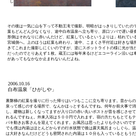
した。今年はどんな風に撮れたか楽しみ。
その後は一気に山を下って不動王滝で撮影。明暗がはっきりしていたの
葉もどんどん少なくなり、途中白布温泉へ立ち寄り、原口ソバで遅い昼
形側はそれなりに赤いんだけど、紅葉しているというよりは」枯れてい
宮城側へ。上のほうは紅葉も終わり。途中、こまくさ平付近は好きな場
きてこれまた撮影しにくいのですが、逆にスポットライトの様に光が当
だったのでとりあえず１枚。蔵王には毎年来るけどエコーライン沿いは
があってもなかなか止まれないんだよね。
2006.10.16
白布温泉「ひがしや」
裏磐梯の紅葉を撮りに行った帰りはいつもここに立ち寄ります。昔からの
泉って感じのする場所で、なんかほっとするんですね。何年か前火事で消
し、建物は新しくなってますが入り口の赤い丸いポストが昔を感じさせて
れるんですねぇ。外来入浴は５００円で入れます。宿の方たちもとてもテ
パキ動きお客さんを迎えてくれます。お風呂は思ったよりも小さいのです
でも僕は内湯はほとんどからすの行水状態で後は露天風呂まっしぐら。温
は大好きなんだけどどうも密閉された内湯は１０分も入っているともうだ