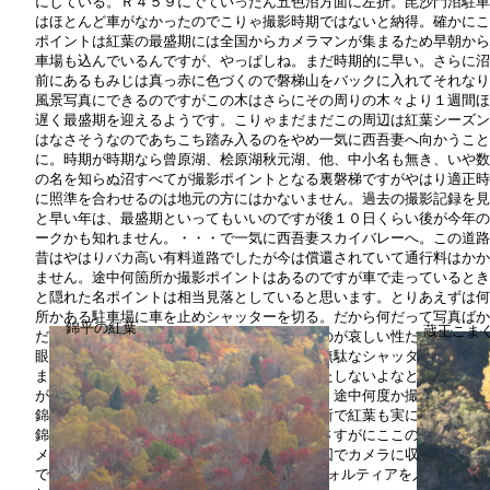
にしている。Ｒ４５９にでていったん五色沼方面に左折。毘沙門沼駐車
はほとんど車がなかったのでこりゃ撮影時期ではないと納得。確かにこ
ポイントは紅葉の最盛期には全国からカメラマンが集まるため早朝から
車場も込んでいるんですが、やっぱしね。まだ時期的に早い。さらに沼
前にあるもみじは真っ赤に色づくので磐梯山をバックに入れてそれなり
風景写真にできるのですがこの木はさらにその周りの木々より１週間ほ
遅く最盛期を迎えるようです。こりゃまだまだこの周辺は紅葉シーズン
はなさそうなのであちこち踏み入るのをやめ一気に西吾妻へ向かうこと
に。時期が時期なら曾原湖、桧原湖秋元湖、他、中小名も無き、いや数
の名を知らぬ沼すべてが撮影ポイントとなる裏磐梯ですがやはり適正時
に照準を合わせるのは地元の方にはかないません。過去の撮影記録を見
と早い年は、最盛期といってもいいのですが後１０日くらい後が今年の
ークかも知れません。・・・で一気に西吾妻スカイバレーへ。この道路
昔はやはりバカ高い有料道路でしたが今は償還されていて通行料はかか
ません。途中何箇所か撮影ポイントはあるのですが車で走っているとき
と隠れた名ポイントは相当見落としていると思います。とりあえずは何
所かある駐車場に車を止めシャッターを切る。だから何だって写真ばか
錦平の紅葉
蔵王こま
だけど、ここまで来ると押さずにいられないのが哀しい性だ。今年から
眼デジタル機を持ってきているのでついつい無駄なシャッターを切って
まう。リバーサルだったら絶対こんな撮りかたしないよなと自問自答し
がらも一枚、また一枚と・・・ちゅうことで、途中何度か撮影をしなが
錦平へ。この場所は対岸の山が一望できる場所で紅葉も実に見事なまさ
錦絵巻というような風景を見せてくれます。さすがにここのポイントは
メラマンも多く横一線に並んで思い思いの構図でカメラに収めているよ
でした。私も、ここでだけは６×６も出してフォルティアを入れて撮り