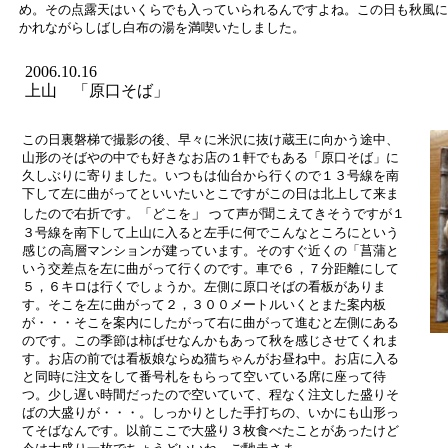
め。その点露天はいくらでも入っていられるんですよね。この日も秋風に
かれながらしばし白布の湯を満喫いたしました。
2006.10.16
上山 「原口そば」
この日裏磐梯で撮影の後、早々に米沢に抜け蔵王に向かう途中、
山形のそばやの中でも好きなお店の１軒でもある「原口そば」に
久しぶりに寄りました。いつもは仙台から行くので１３号線を南
下して左に曲がってといいたいとこですがこの日は北上して来ま
」っ
したので右折です。「どこを
て声が聞こえてきそうですが
１
３号線を南下して上山に入ると左手に何でこんなところにという
感じの高層マンションが建っています。そのすぐ近くの「菖蒲と
いう交差点を左に曲がって行くのです。車で６，７分距離にして
５，６キロは行くでしょうか。左側に原口そばの看板がありま
す。そこを左に曲がって２，３００メートルいくとまた案内板
が・・・そこを案内にしたがって右に曲がって進むと左側にある
のです。この季節は柿ばせなんかもあって秋を感じさせてくれま
す。お店の前では看板娘ならぬ猫ちゃんがお昼ね中。お店に入る
と同時に注文をして番号札をもらって空いている席に座って待
つ。少し遅い時間だったので空いていて、程なく注文した盛りそ
ばの大盛りが・・・。しっかりとした手打ちの、いかにも山形っ
てそばなんです。以前ここで大盛り３枚食べたことがあったけど