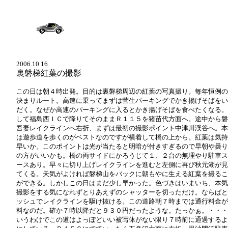
2006.10.16
裏磐梯紅葉の撮影
この日は朝４時出発。目的は裏磐梯周辺の紅葉の写真撮り。毎年恒例の
決まりルート。高速に乗ってまずは菅生パーキングでかき揚げそばをい
だく。なぜか高速のパーキングに入るとかき揚げそばを食べたくなる。
して福島西ＩＣで降りてそのままＲ１１５を猪苗代方面へ。途中から磐
吾妻レイクラインへ右折、まずは最初の撮影ポイント中津川渓谷へ。本
は遊歩道を歩くのがベストなのですが横着して橋の上から。紅葉は気持
早いか。このポイントは光が当たると明暗が付きすぎるので早朝や曇り
の方がいいかも。橋の両サイドにかろうじて１、２台の無理やり駐車ス
ースあり。早々に切り上げレイクラインを進むと左側に再び秋元湖が見
てくる。天気がよければ磐梯山をバックに朝もやに生える紅葉を撮るこ
ができる。しかしこの日はまだ少し早かった。色づきはいまいち、本気
撮影をする気になれずとりあえずのシャッターを切っただけ。ならばと
ッシュでレイクラインを駆け抜ける。この道路朝７時までは通行料金が
料なのだ。確か７時以降だと９３０円だったような。たっかぁ。・・・
いうわけでこの道はよっぽどいい被写体がない限り７時前に通過するよ