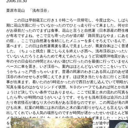
2006.10.30
栗原市花山 「浅布渓谷」
この日は早朝蔵王に行き１０時ごろ一旦帰宅し、今度は北へ。しば
期に花山方面に行っていなかったのでひとっ走り行って来ました。何せ
がお昼前だったのでまずは食事。花山と言うと自然薯（日本原産の野生
が有名ですよね。そこで立ち寄ったのが道の駅「路田里はなやま」にあ
の舘」。ここでは自然薯を食材にしたメニューを多くそろえているんで
選べます。この日は自然薯蕎麦を選んで見ましたが、蕎麦自体はごく普
した。（ちょっと残念）腹ごしらえを終えいざ西へ。浅布渓谷はいった
ていないんだろうとあらためて考えてみたらちょうど宮城県沖地震があ
年のその日会社の仲間とわいわい遊びに行ったのを最後に行っていませ
ペースに車を置き、いざ渓谷へ。案内はほとんどないのでここをいって
うかちょっと戸惑っちゃいます。普通の民家のわきにある田んぼのあぜ
渓谷の水のせせらぎが聞こえてきます。ほぼ突き当たりを左に行くと渓
事が出来ます。着いたのが
3時近かったので西日が差し込んでいて明暗が
写真を撮るのはかなりシンドイ状態。ＮＤのハーフでもあれば何とか出
ょうけど決していい条件ではありません。ここで紅葉と水の流れの写真
したら早いが時間のほうがいいようです。そもそも浅布渓谷は迫川の上
たり奇岩怪石が連なり大小の滝がある渓谷なのですが、この周辺が滝の
びも出来、紅葉の時期には水の流れと木の葉の彩りがなんとも言えない
出してくれている人気の場所なのですが時間が遅かったせいかほとんど
メラマンはいませんでした。そんな中で、とりあえず来ました・・とい
を撮って、そのあとは、花山の御番所まで進みましたが途中の紅葉はと