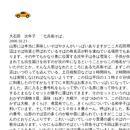
大石田 次年子 「七兵衛そば」
2006.10.23
山形には本当に美味しいそばやさんがいっぱいありますがここ大石田周
辺はそば街道と呼ばれているそばの有名店が軒を連ねている場所でもあ
ります。その中でもかなり奥に位置する次年子は冬は雪深く、子供が生
まれても出生届けを出すのが次の年になるということからこの地名がつ
いたのだとか。そんな人里はなれたところにある七兵衛そば。まずこの
店はいつ行っても込んでいる。土日祝祭日などは１時間待ち、２時間待
ちは覚悟しなければならないようです。この日は平日の１１時２０分頃
に到着したのですがもうすでに８割方はお客さんでいっぱいになってい
ました。店に入ると番号札をもらって空いている席に座って待ちます。
するとまもなくセットが勝手に運ばれてきます。そのセットというのは
おかずの漬物３皿、薬味（ねぎ）大根汁、そばつゆの６つ。この日のお
かずは大根、きくらげ、煮昆布でした。きくらげについている和辛子は
利いています。そして待つこと１０分１８番さーん。呼ばれました。私
の番号。山形のそば店の多くのが板や皿に盛られていますがここはごら
んのとおりどんぶりです。これいっぱいでしっかり普通の盛りそばの一
枚分はあります。いかにも山形のそばという田舎そばで今回は新そばだ
ったこともあり、いただくたびにそばの香りが漂っていました。始めは