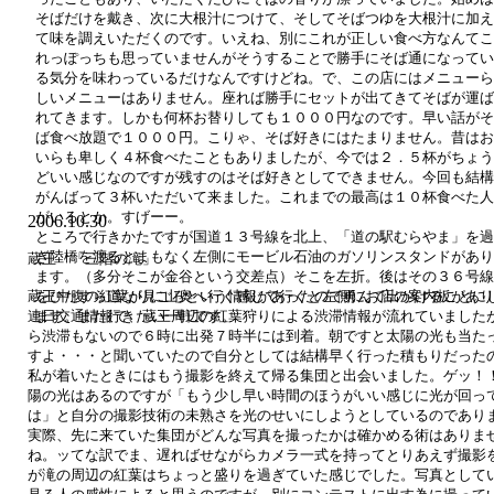
そばだけを戴き、次に大根汁につけて、そしてそばつゆを大根汁に加え
て味を調えいただくのです。いえね、別にこれが正しい食べ方なんてこ
れっぽっちも思っていませんがそうすることで勝手にそば通になってい
る気分を味わっているだけなんですけどね。で、この店にはメニューら
しいメニューはありません。座れば勝手にセットが出てきてそばが運ば
れてきます。しかも何杯お替りしても１０００円なのです。早い話がそ
ば食べ放題で１０００円。こりゃ、そば好きにはたまりません。昔はお
いらも卑しく４杯食べたこともありましたが、今では２．５杯がちょう
どいい感じなのですが残すのはそば好きとしてできません。今回も結構
がんばって３杯いただいて来ました。これまでの最高は１０杯食べた人
がいるとか。
すげーー。
2006.10.30
ところで行きかたですが
国道１３号線を北上、「道の駅むらやま」を過
ぎ陸橋を渡るとまもなく左側にモービル石油のガソリンスタンドがあり
蔵王 「三階の滝」
ます。（多分そこが金谷という交差点）そこを左折。後はその３６号線
蔵王中腹の紅葉が見ごろという情報があったので勇んで出かけることに
をひたすら道なりに山奥へ行く感じで行くと左側にお店の案内板があり
連日交通情報で、蔵王周辺の紅葉狩りによる渋滞情報が流れていました
ます。また行きたい一軒です。
ら渋滞もないので６時に出発７時半には到着。朝ですと太陽の光も当た
すよ
・・・
と聞いていたので自分としては結構早く行った積もりだった
私が着いたときにはもう撮影を終えて帰る集団と出会いました。ゲッ！
陽の光はあるのですが「もう少し早い時間のほうがいい感じに光が回っ
は」と自分の撮影技術の未熟さを光のせいにしようとしているのであり
実際、先に来ていた集団がどんな写真を撮ったかは確かめる術はありま
ね。ッてな訳でま、遅ればせながらカメラ一式を持ってとりあえず撮影
が滝の周辺の紅葉はちょっと盛りを過ぎていた感じでした。写真として