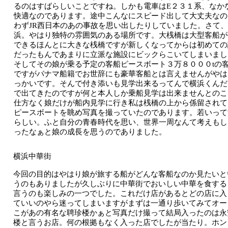
るのはすばらしいことですね。しかも電車はE２３１系、なか
快適なのであります。途中こんなにスピード出して大丈夫なの
わずJR西日本のあの事故を思い出したりしていました。さて
浜。やはり独特の雰囲気のある場所です。大桟橋は大型客船が
できるほんとに大きな桟橋ですが新しくなってからは初めての
だったもんであまりに立派な施設にビックらこいてしまいまし
そしてその娘が乗る予定の客船ピースボート３万８０００tの
ですがパナマ船籍でお世辞にも豪華客船とは言えませんがやは
っかいです。そんで付き添いも見学出来るってんで横浜くんだ
で出てきたのですが何と本人しか乗船見学は出来ませんとのこ
仕方なく娘だけが船内見学に行き私は桟橋の上から係留されて
ピースボートを眺め写真を撮っていたのであります。若いって
らしい。ふと自分の青春時代を思い、世界一周なんて考えもし
ったなぁと娘の成長を思うのでありました。
横浜中華街
今回の目的はやはり娘が旅する船がどんな客船なのか見たいと
うのもありましたが久しぶりに中華街でおいしい中華を食する
言うのも楽しみの一つでした。これだけ店があるとどの店に入
ていいのやら迷ってしまいますがまずは一通り歩いてみてオー
こがあの有名な聘珍楼かぁと写真だけ撮って結局入ったのは永
楼と言うお店。何の根拠もなく入った店でしたが当たり。ホン