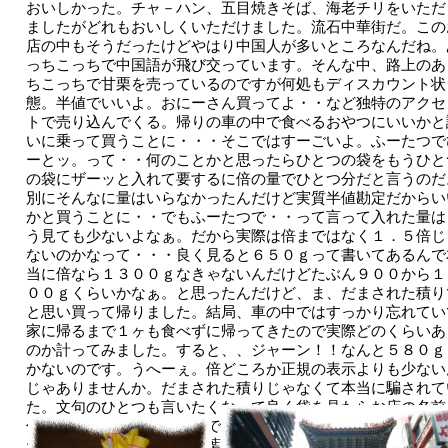
おいしかった。チャ－ハン、五目焼きそば、海老チリをいただ
ましたがどれもおいしくいただけました。流石中華街だ。この
店の中もそうだったけどやはり中国人が多いところなんだね。
っちこっちで中国語が飛び交っています。そんな中、路上のあ
ちこっちで甘栗を売っているのですが何処もディスカウント状
態。半値でいいよ。おにーさん買ってよ・・など独特のアクセ
トで売り込んでくる。帰りの車の中で食べるおやつにいいかと
いに乗って買うことに・・・そこではすーごいよ。ふーたつで
ーとッ。って・・何のことかと思ったらひとつの袋をもうひと
の袋にザーッと入れて要するに倍の量でひとつ分だと言うのだ
別にそんなに量はいらなかったんだけど実質半値勘定だからい
かと買うことに・・
でもふーたつで・・って言って入れた量は
う見ても少ないよなぁ。
だから実際は倍まではなく１．５倍じ
ないのかなって・・・良く見ると６５０ｇって書いてあるんで
当に倍なら１３００ｇなきゃないんだけどたぶん９００から１
００ｇくらいかなぁ。と思ったんだけど、ま、だまされた積り
と思い買って帰りました。結局、車の中ではすっかり忘れてい
家に帰るまで１ヶも食べずに帰ってきたので実際どのくらいあ
のか計ってみました。すると、、ジャーン！！なんと５８０ｇ
かないのです。うへーぇ。倍どころか正規の表示よりも少ない
じゃありませんか。だまされた積りじゃなくて本当に騙されて
た。文句のひとつも言いたくなって良く袋を見たらお店の名前
住所も何にも書いて無いのです。やられたぁ。と思いましたが
ーたつでひーとッ。って言葉に欲張り根性を出したのがいけな