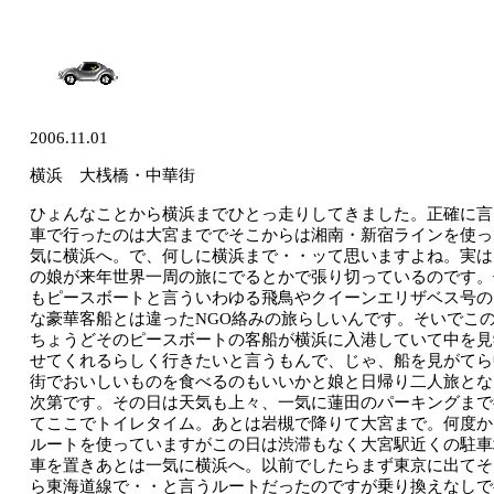
2006.11.01
横浜 大桟橋・中華街
ひょんなことから横浜までひとっ走りしてきました。正確に言
車で行ったのは大宮まででそこからは湘南・新宿ラインを使っ
気に横浜へ。で、何しに横浜まで・・ッて思いますよね。実は
の娘が来年世界一周の旅にでるとかで張り切っているのです。
もピースボートと言ういわゆる飛鳥やクイーンエリザベス号の
な豪華客船とは違った
NGO絡みの旅らしいんです。そいでこ
ちょうどそのピースボートの客船が横浜に入港していて中を見
せてくれるらしく行きたいと言うもんで、じゃ、船を見がてら
街でおいしいものを食べるのもいいかと娘と日帰り二人旅とな
次第です。その日は天気も上々、一気に蓮田のパーキングまで
てここでトイレタイム。あとは岩槻で降りて大宮まで。何度か
ルートを使っていますがこの日は渋滞もなく大宮駅近くの駐車
車を置きあとは一気に横浜へ。以前でしたらまず東京に出てそ
ら東海道線で・・と言うルートだったのですが乗り換えなしで