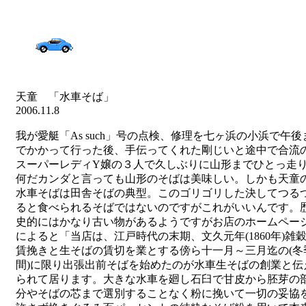
天童 「水車そば」
2006.11.8
我が愛艇「As such」号の点検、修理を七ヶ浜の小浜で午後
でかかって行った後、手伝ってくれた剛じいと途中で合流
スーパーレディY嬢の３人で久しぶりに山形までひとっ走
何だカンダと言っても山形のそばは美味しい。しかも天童
水車そばは田舎そばの典型。このゴリゴリした決してつる
ると食べられるそばではないのですがこれがいいんです。
史的にはかなり古い物があるようですがお店のホームペー
によると「
当店は、江戸時代の末期、文久元年(1860年)雑
賃挽きと生そばの賃切を業とする傍ら十一月～三月迄の(冬
間)に限り出張出前そばを始めたのが水車生そばの創業と伝
られて居ります。大きな水車を廻し石臼で甘皮から胚芽の
分やそばの芯まで選別することなく粉に挽いて一切の妥協