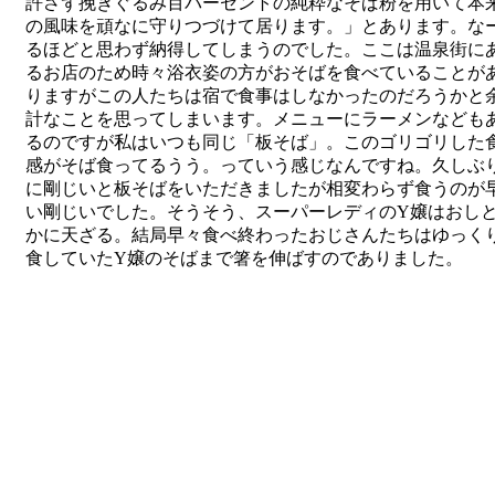
許さず挽きぐるみ百パーセントの純粋なそば粉を用いて本
の風味を頑なに守りつづけて居ります。
」とあります。な
るほどと思わず納得してしまうのでした。ここは温泉街に
るお店のため時々浴衣姿の方がおそばを食べていることが
りますがこの人たちは宿で食事はしなかったのだろうかと
計なことを思ってしまいます。メニューにラーメンなども
るのですが私はいつも同じ「板そば」。このゴリゴリした
感がそば食ってるうう。っていう感じなんですね。久しぶ
に剛じいと板そばをいただきましたが相変わらず食うのが
い剛じいでした。そうそう、スーパーレディのY嬢はおし
かに天ざる。結局早々食べ終わったおじさんたちはゆっく
食していたY嬢のそばまで箸を伸ばすのでありました。