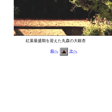
紅葉最盛期を迎えた丸森の大銀杏
b18_2.jpg
前へ
次へ