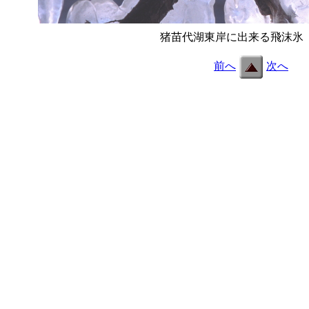
猪苗代湖東岸に出来る飛沫氷
b
前へ
次へ