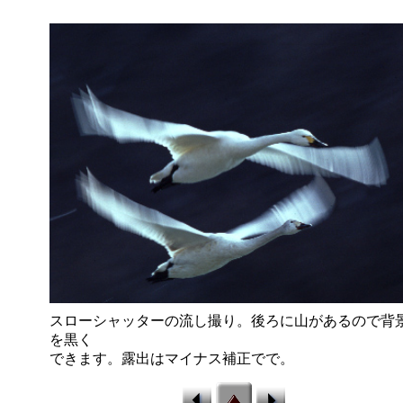
スローシャッターの流し撮り。後ろに山があるので背
を黒く
できます。露出はマイナス補正でで。