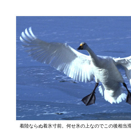
着陸ならぬ着氷寸前。何せ氷の上なのでこの後相当