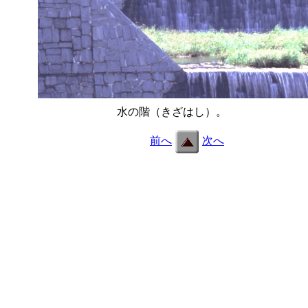
水の階（きざはし）。
f03.jpg
前へ
次へ