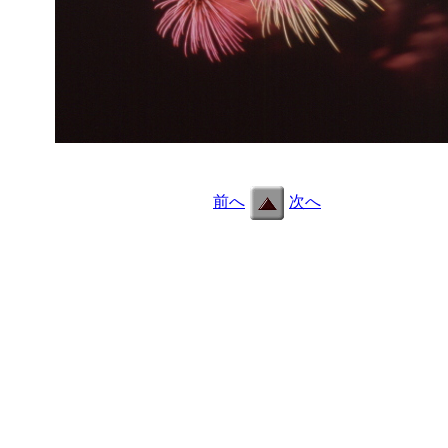
c16_1.jpg
前へ
次へ