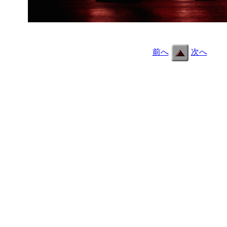
c131.jpg
前へ
次へ