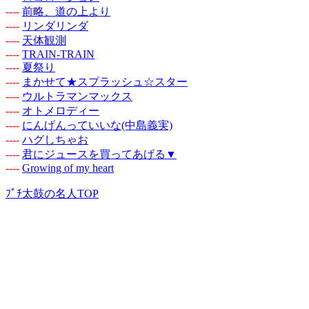
-
-
-
-
前略、道の上より
-
-
-
-
リンダリンダ
-
-
-
-
天体観測
-
-
-
-
TRAIN-TRAIN
-
-
-
-
夏祭り
-
-
-
-
まかせて★スプラッシュ☆スター
-
-
-
-
ウルトラマンマックス
-
-
-
-
オトメロディー
-
-
-
-
にんげんっていいな(中島義実)
-
-
-
-
ハグしちゃお
-
-
-
-
君にジュースを買ってあげる▼
-
-
-
-
Growing of my heart
ﾌﾟﾁ太鼓の名人TOP