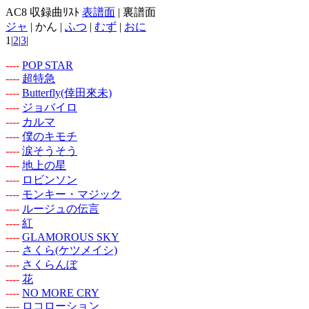
AC8 収録曲ﾘｽﾄ
表譜面
| 裏譜面
ジャ
| かん |
ふつ
|
むず
|
おに
1|
2
|
3
|
-
-
-
-
POP STAR
-
-
-
-
超特急
-
-
-
-
Butterfly(倖田來未)
-
-
-
-
ジョバイロ
-
-
-
-
カルマ
-
-
-
-
僕のキモチ
-
-
-
-
涙そうそう
-
-
-
-
地上の星
-
-
-
-
ロビンソン
-
-
-
-
モンキー・マジック
-
-
-
-
ルージュの伝言
-
-
-
-
紅
-
-
-
-
GLAMOROUS SKY
-
-
-
-
さくら(ケツメイシ)
-
-
-
-
さくらんぼ
-
-
-
-
花
-
-
-
-
NO MORE CRY
-
-
-
-
ロコローション