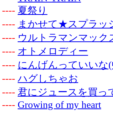
-
-
-
-
夏祭り
-
-
-
-
まかせて★スプラッ
-
-
-
-
ウルトラマンマック
-
-
-
-
オトメロディー
-
-
-
-
にんげんっていいな(
-
-
-
-
ハグしちゃお
-
-
-
-
君にジュースを買っ
-
-
-
-
Growing of my heart