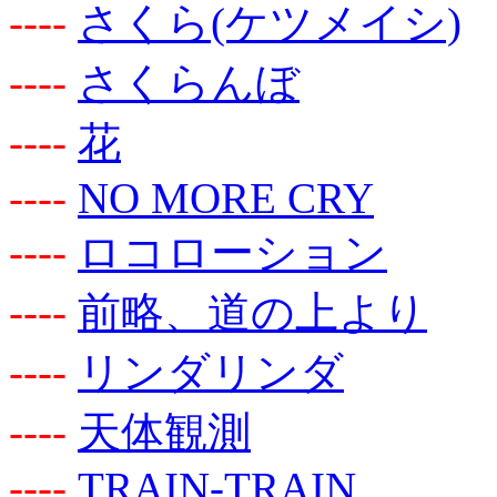
-
-
-
-
さくら(ケツメイシ)
-
-
-
-
さくらんぼ
-
-
-
-
花
-
-
-
-
NO MORE CRY
-
-
-
-
ロコローション
-
-
-
-
前略、道の上より
-
-
-
-
リンダリンダ
-
-
-
-
天体観測
-
-
-
-
TRAIN-TRAIN