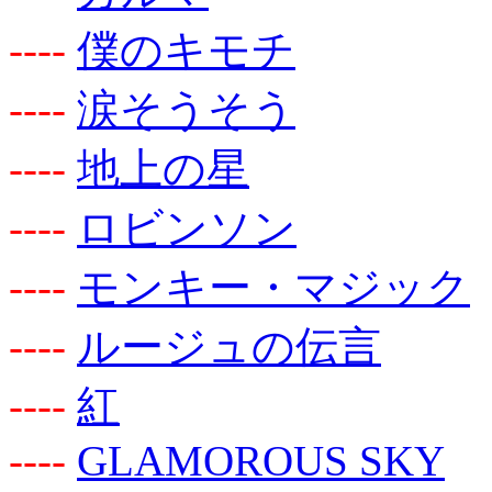
-
-
-
-
僕のキモチ
-
-
-
-
涙そうそう
-
-
-
-
地上の星
-
-
-
-
ロビンソン
-
-
-
-
モンキー・マジック
-
-
-
-
ルージュの伝言
-
-
-
-
紅
-
-
-
-
GLAMOROUS SKY