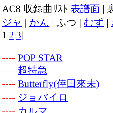
AC8 収録曲ﾘｽﾄ
表譜面
|
ジャ
|
かん
| ふつ |
むず
|
1|
2
|
3
|
-
-
-
-
POP STAR
-
-
-
-
超特急
-
-
-
-
Butterfly(倖田來未)
-
-
-
-
ジョバイロ
-
-
-
-
カルマ