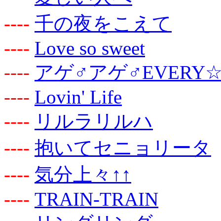
-
-
-
-
千の夜をこえて
-
-
-
-
Love so sweet
-
-
-
-
アゲ♂アゲ♂EVERY
-
-
-
-
Lovin' Life
-
-
-
-
リルラリルハ
-
-
-
-
抱いてセニョリータ
-
-
-
-
気分上々↑↑
-
-
-
-
TRAIN-TRAIN