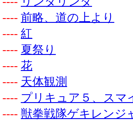
-
-
-
-
リンダリンダ
-
-
-
-
前略、道の上より
-
-
-
-
紅
-
-
-
-
夏祭り
-
-
-
-
花
-
-
-
-
天体観測
-
-
-
-
プリキュア５、スマイル 
-
-
-
-
獣拳戦隊ゲキレンジ