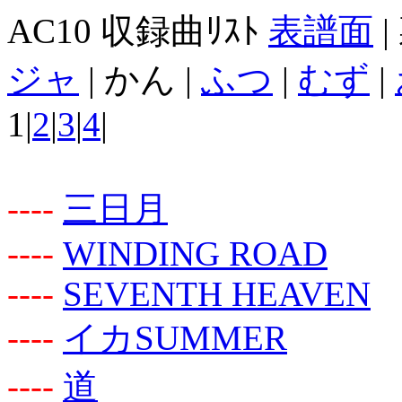
AC10 収録曲ﾘｽﾄ
表譜面
|
ジャ
| かん |
ふつ
|
むず
|
1|
2
|
3
|
4
|
-
-
-
-
三日月
-
-
-
-
WINDING ROAD
-
-
-
-
SEVENTH HEAVEN
-
-
-
-
イカSUMMER
-
-
-
-
道