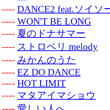
-
-
-
-
DANCE2 feat.ソイ
-
-
-
-
WON'T BE LONG
-
-
-
-
夏のドナサマー
-
-
-
-
ストロベリ melody
-
-
-
-
みかんのうた
-
-
-
-
EZ DO DANCE
-
-
-
-
HOT LIMIT
-
-
-
-
マタアイマショウ
-
-
-
-
愛しい人へ