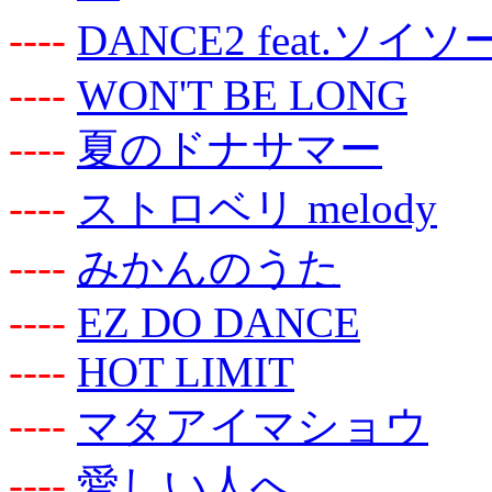
-
-
-
-
DANCE2 feat.ソイ
-
-
-
-
WON'T BE LONG
-
-
-
-
夏のドナサマー
-
-
-
-
ストロベリ melody
-
-
-
-
みかんのうた
-
-
-
-
EZ DO DANCE
-
-
-
-
HOT LIMIT
-
-
-
-
マタアイマショウ
-
-
-
-
愛しい人へ