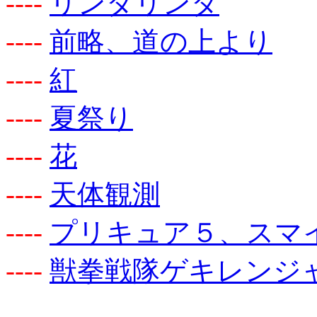
-
-
-
-
リンダリンダ
-
-
-
-
前略、道の上より
-
-
-
-
紅
-
-
-
-
夏祭り
-
-
-
-
花
-
-
-
-
天体観測
-
-
-
-
プリキュア５、スマイル 
-
-
-
-
獣拳戦隊ゲキレンジ