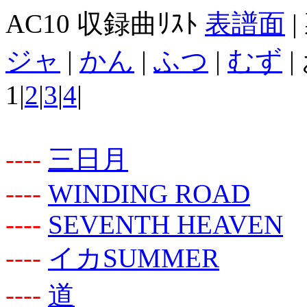
AC10 収録曲ﾘｽﾄ
表譜面
|
ジャ
|
かん
|
ふつ
|
むず
|
1|
2
|
3
|
4
|
-
-
-
-
三日月
-
-
-
-
WINDING ROAD
-
-
-
-
SEVENTH HEAVEN
-
-
-
-
イカSUMMER
-
-
-
-
道