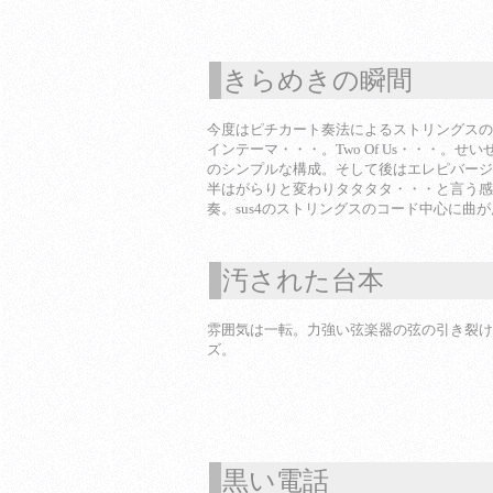
きらめきの瞬間
1
今度はピチカート奏法によるストリングスの
インテーマ・・・。Two Of Us・・・。せ
のシンプルな構成。そして後はエレピバージョンの
半はがらりと変わりタタタタ・・・と言う感
奏。sus4のストリングスのコード中心に曲
汚された台本
1
雰囲気は一転。力強い弦楽器の弦の引き裂け
ズ。
黒い電話
1