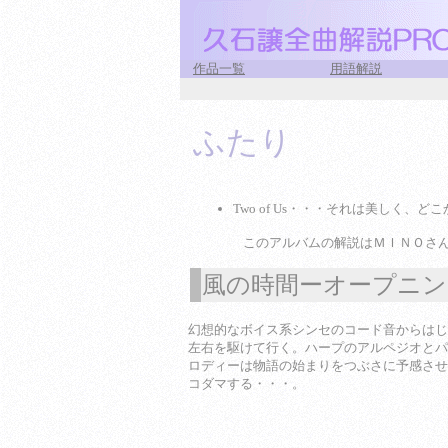
作品一覧
用語解説
ふたり
Two of Us・・・それは美しく、
このアルバムの解説はＭＩＮＯさ
風の時間ーオープニン
1
幻想的なボイス系シンセのコード音からはじ
左右を駆けて行く。ハープのアルペジオとパ
ロディーは物語の始まりをつぶさに予感させ
コダマする・・・。