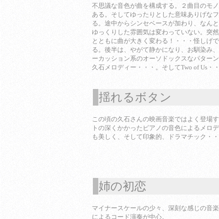
不思議な音色が曲を構成する。２曲目のモノ
ある。そしてゆったりとした意味ありげなフ
る。途中からシンセベースが加わり、なんと
ゆっくりした雰囲気は変わっていない。突然
とともに曲が大きく変わる！・・・怪しげで
る。後半は、やがて静かになり、お馴染み、
ーカッション系のオーソドックスなパターン
久石メロディー・・・。そしてTwo of Us・
揺れるボタン
1
この頃の久石さんの映画音楽ではよく登場す
トの深くかかったピアノの音色によるメロデ
も美しく、そして印象的、ドラマチック・・
姉の初恋
1
マイナースケールの少々、深刻な感じの音楽
によるコード演奏が中心。