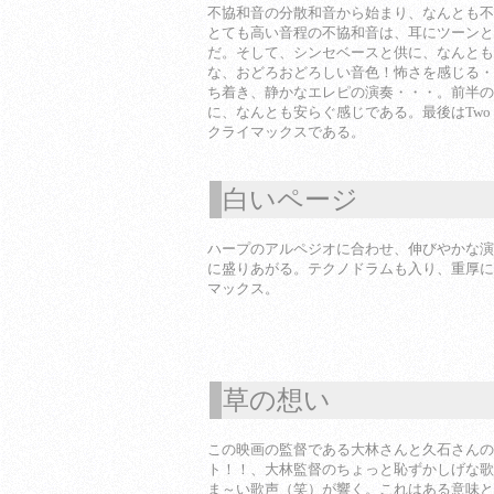
不協和音の分散和音から始まり、なんとも不
とても高い音程の不協和音は、耳にツーンと
だ。そして、シンセベースと供に、なんとも
な、おどろおどろしい音色！怖さを感じる・
ち着き、静かなエレピの演奏・・・。前半の
に、なんとも安らぐ感じである。最後はTwo o
クライマックスである。
白いページ
1
ハープのアルペジオに合わせ、伸びやかな演
に盛りあがる。テクノドラムも入り、重厚に
マックス。
草の想い
1
この映画の監督である大林さんと久石さんの
ト！！、大林監督のちょっと恥ずかしげな歌
ま～い歌声（笑）が響く。これはある意味と