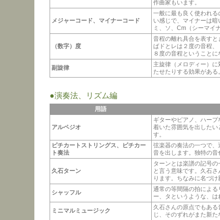
作曲家もいます。
一般に最も良く使われる
メジャーコード、マイナーコード
い感じで、マイナーは暗
ミ、ソ、Cm（シーマイ
音程の離れ具合を表すと
（数字）度
ばドとレは２度の音程、
８度の音程ということに
主旋律（メロディー）に
副旋律
たせたりする効果がある
●演奏法、リズム編
用語
ギターやピアノ、ハープ
アルペジオ
着いた雰囲気を出したい
す。
ピチカートストリングス、ピチカー
弦楽器の奏法の一つで、
ト奏法
音を出します。独特の音
ターンとは楽譜の記号の
久石ターン
と言う意味です。久石さ
ります。ちなみに名づけ
通常の等間隔の拍による
シャッフル
ー、タというような、は
久石さんの原点でもある
ミニマルミュージック
じ、そのずれがまた新た