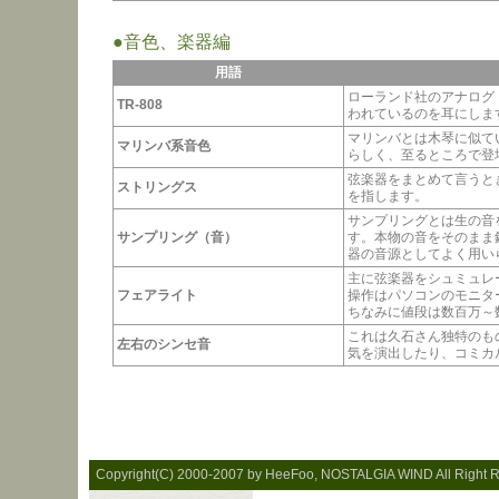
●音色、楽器編
用語
ローランド社のアナログ
TR-808
われているのを耳にしま
マリンバとは木琴に似て
マリンバ系音色
らしく、至るところで登
弦楽器をまとめて言うと
ストリングス
を指します。
サンプリングとは生の音
サンプリング（音）
す。本物の音をそのまま
器の音源としてよく用い
主に弦楽器をシュミュレ
フェアライト
操作はパソコンのモニタ
ちなみに値段は数百万～
これは久石さん独特のも
左右のシンセ音
気を演出したり、コミカ
Copyright(C) 2000-2007 by HeeFoo, NOSTALGIA WIND All Right 