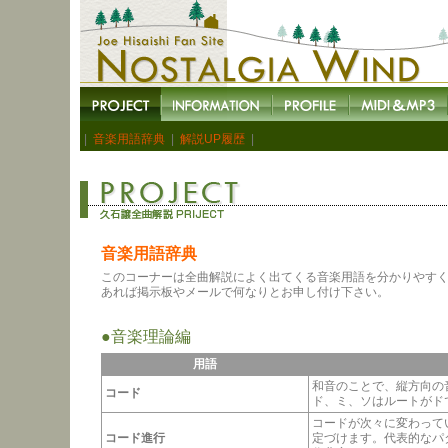
|
音楽用語辞典
|
解説UP履歴
|
音楽用語辞典
このコーナーは全曲解説によく出てくる音楽用語を分かりやす
あれば掲示板やメールで何なりとお申し付け下さい。
●
音楽理論編
用語
和音のことで、縦方向の
コード
ド、ミ、ソはルートがド
コードが次々に変わって
コード進行
定づけます。代表的なパ