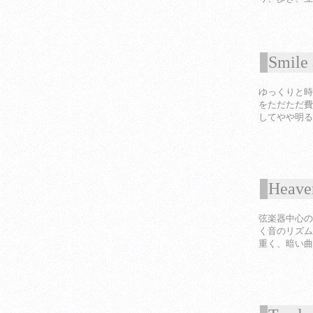
Smile
1
ゆっくりと時
をただただ費
してやや明る
Heave
1
弦楽器中心の
く音のリズム
重く、暗い曲