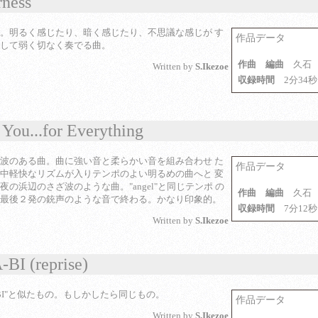
rness
。明るく感じたり、暗く感じたり、不思議な感じが す
作品データ
して弱く切なく奏でる曲。
作曲 編曲
久石
Written by
S.Ikezoe
収録時間
2分34秒
You...for Everything
波のある曲。曲に強い音と柔らかい音を組み合わせ た
作品データ
中軽快なリズムが入りテンポのよい明るめの曲へと 変
夜の浜辺のさざ波のような曲。"angel"と同じテンポ の
作曲 編曲
久石
最後２発の銃声のような音で終わる。かなり印象的。
収録時間
7分12秒
Written by
S.Ikezoe
BI (reprise)
-BI"と似たもの。もしかしたら同じもの。
作品データ
Written by
S.Ikezoe