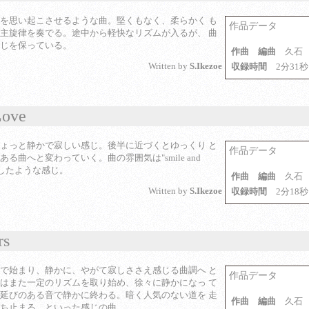
を思い起こさせるような曲。堅くもなく、柔らかく も
作品データ
主旋律を奏でる。途中から軽快なリズムが入るが、 曲
じを保っている。
作曲 編曲
久石
Written by
S.Ikezoe
収録時間
2分31秒
Love
ょっと静かで寂しい感じ。後半に近づくとゆっくり と
作品データ
る曲へと変わっていく。曲の雰囲気は"smile and
暗くしたような感じ。
作曲 編曲
久石
Written by
S.Ikezoe
収録時間
2分18秒
rs
で始まり、静かに、やがて寂しささえ感じる曲調へ と
作品データ
はまた一定のリズムを取り始め、徐々に静かになっ て
延びのある音で静かに終わる。暗く人気のない道を 走
作曲 編曲
久石
ち止まる、といった感じの曲。