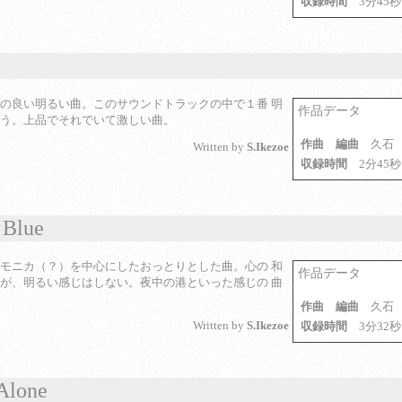
収録時間
3分45秒
の良い明るい曲。このサウンドトラックの中で１番 明
作品データ
う。上品でそれでいて激しい曲。
作曲 編曲
久石
Written by
S.Ikezoe
収録時間
2分45秒
 Blue
モニカ（？）を中心にしたおっとりとした曲。心の 和
作品データ
が、明るい感じはしない。夜中の港といった感じの 曲
作曲 編曲
久石
Written by
S.Ikezoe
収録時間
3分32秒
 Alone