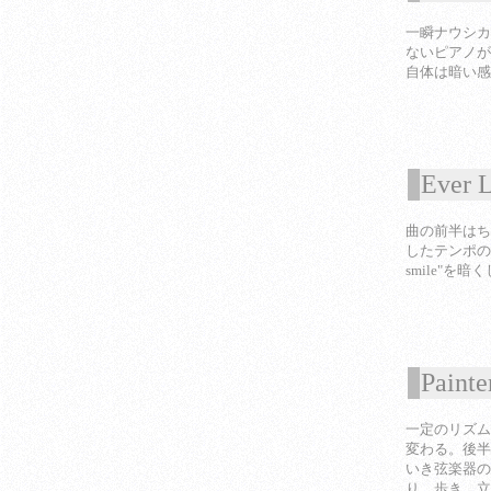
一瞬ナウシカ
ないピアノが
自体は暗い感
Ever 
1
曲の前半はち
したテンポのあ
smile"を
Painte
1
一定のリズム
変わる。後半
いき弦楽器の
り、歩き、立