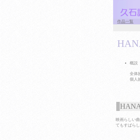
作品一覧
HAN
概説
全体
個人
HANA
1
映画らしい曲
てもすばらし