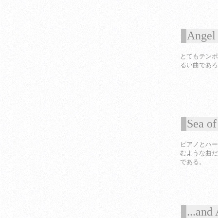
Angel
1
とてもテンポ
るい曲であろ
Sea of
1
ピアノとハー
むような曲だ
である。
...and
1