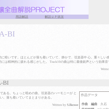
用語解説
解説ＵＰ状況
A-BI
的に暗いです。ほとんどが落ち着いていて、静かで、弦楽器中 心。重々しい
的には精神的に疲れる感じがした。 Track10の曲は特に最後銃声という効果
Writt
-BI
である。ちょっと暗めの曲。弦楽器のハーモニーが と
作品データ
い。落ち着いていてまとまりがある。
作曲 編曲
久石
Written by
S.Ikezoe