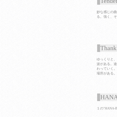
Tende
1
妙な感じの曲
る。強く、そ
Thank 
1
ゆっくりと、
波がある。途
わっていく。
場所がある。
HANA-
1
１の"HANA