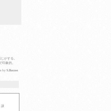
感じがする。
音で印象的。
en by
S.Ikezoe
 譲