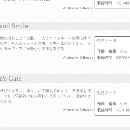
収録時間
5分59秒
Written by
S.Ikezoe
 and Smile
間の流れるような曲。一人でウィスキーを片手に時 間
作品データ
やす。そんなイメージの曲。途中一気に暗くなり、 そ
い調子でピアノが静かな旋律を奏でる。
作曲 編曲
久石
Written by
S.Ikezoe
収録時間
2分59秒
n's Gate
延びのある曲。重々しい雰囲気で始まり、弦楽器を 弾
作品データ
、そして弦楽器中心の流れへと戻っていく。曲全体 が
である。
作曲 編曲
久石
Written by
S.Ikezoe
収録時間
5分01秒