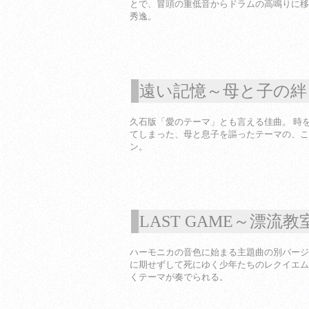
とで、冒頭の重低音からドラムの高鳴りに移
秀逸。
遠い記憶～母と子の絆
1
久石版「愛のテーマ」とも言える佳曲。 時
てしまった、母と息子を謳ったテーマの、こ
ン。
LAST GAME～漂流
1
ハーモニカの音色に始まる主題曲の別バージ
に期せずして死にゆく少年たちのレクイエム
くテーマが奏でられる。