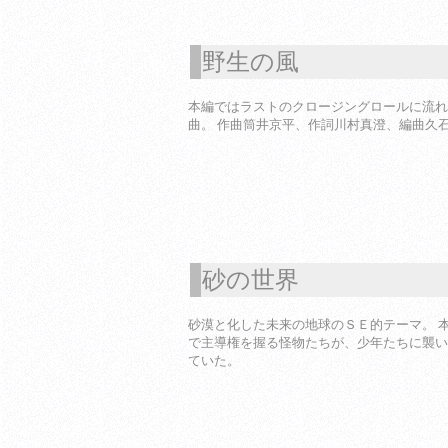
野生の風
1
本編ではラストのクロージングロールに流れ
曲。 作曲筒井京平、作詞川村真澄、編曲久
砂の世界
1
砂漠と化した未来の地球のＳＥ的テーマ。 
で主導権を握る怪物たちが、少年たちに襲い
ていた。