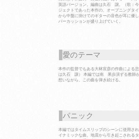
英語バージョン。編曲は久石 譲。（歌：今
ジェクトであった本作の、オープニングタイ
から中盤に掛けてのギターの音色が耳に優し
パーカッションが盛り上げていく。
愛のテーマ
1
本作の監督でもある大林宣彦の作曲による悲
は久石 譲） 本編では南 果歩演ずる教師
想いながら、この曲を弾き続ける。
パニック
1
本編ではタイムスリップのシーンに使用され
イナミックな曲。地震から引き起こされるタ