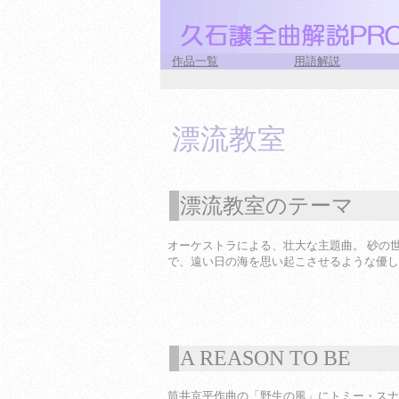
作品一覧
用語解説
漂流教室
漂流教室のテーマ
1
オーケストラによる、壮大な主題曲。 砂の
で、遠い日の海を思い起こさせるような優し
A REASON TO BE
1
筒井京平作曲の「野生の風」にトミー・スナ