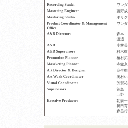
Recording Studei
ワンダ
Mastering Engineer
藤野成
Mastaring Studio
ポリグ
Product Coordinator & Management
ワンダ
Office
A&R Directors
森本 
渡辺 
A&R
小林美
A&R Supervisors
村木敬
Promotion Planner
植村拓
Masrketing Planner
寺館京
Art Director & Designer
麻生徹
Art Work Coordinator
奥村い
Visual Coordinator
芳賀祐
Supervisors
笹島 
五野 
Exective Producers
朝妻一
折田育
森昌行