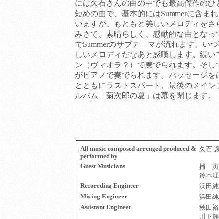
には久石さんの曲の中でも最高傑作のひ
短めの曲で、基本的にはSummerに含ま
いますが、もともと美しいメロディをさ
みさで、素晴らしく、感動的な曲となっ
でSummerのサブテーマが流れます。い
しいメロディだなあと感嘆します。続い
ン（ヴィオラ？）で奏でられます。そしてS
がピアノで奏でられます。パッセージを
とともにラストスパート。最後のメイン
ルバム「菊次郎の夏」は幕を閉じます。
All music composed arrenged produced &
久石 
performed by
Guest Musicians
播 寅
鈴木理恵
Recoreding Engineer
浜田純
Mixing Engineer
浜田純
Assistant Engineer
秋田裕
川下輝