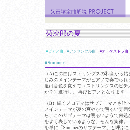
菊次郎の夏
■ピアノ曲
■アンサンブル曲
■オーケストラ曲
■Summer
（A)この曲はストリングスの和音から始
じみのメインテーマがピアノで奏でられ
度は音色を変えて（ストリングスのピチ
か？）進行し、 再びピアノとなります。
（B）続くメロディはサブテーマとも呼
メインテーマが夏の爽やかで明るい雰囲
ら、このサブテーマは明るいようで何処
をよく表しているような、そんな旋律。
を単に「Summerのサブテーマ」と呼ぶ