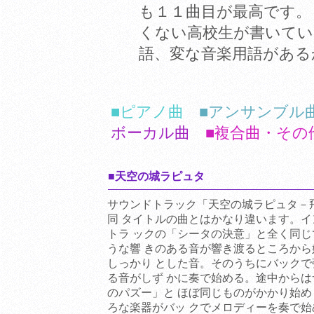
も１１曲目が最高です。
くない高校生が書いてい
語、変な音楽用語がある
■ピアノ曲
■アンサンブル
ボーカル曲
■複合曲・その
■天空の城ラピュタ
サウンドトラック「天空の城ラピュタ－
同 タイトルの曲とはかなり違います。
トラ ックの「シータの決意」と全く同
うな響 きのある音が響き渡るところか
しっかり とした音。そのうちにバック
る音がしず かに奏で始める。途中から
のパズー」と ほぼ同じものがかかり始
ろな楽器がバッ クでメロディーを奏で