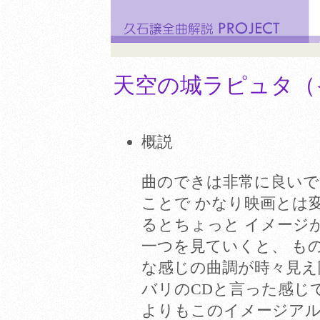
天空の城ラピュタ（
概説
曲のできは非常に良い
ことで かなり映画とは
るとちょっと イメージ
一つを見ていくと、 も
な感じの曲調が時々見え
バリのCDと言った感じ
よりもこのイメージアル