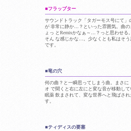
■フラップター
サウンドトラック「タガーモス号にて」
が 非常に静か…？といった雰囲気。曲
ょっ とRemixかなぁ～…？っと思わせる。
そん な感じかな…。少なくとも私はそ
です。
■竜の穴
何の曲？と一瞬思ってしまう曲。まさに
オ で聞くと右に左にと変な音が移動して
眠薬 飲まされて、変な世界へと飛ばさ
す。
■ティディスの要塞