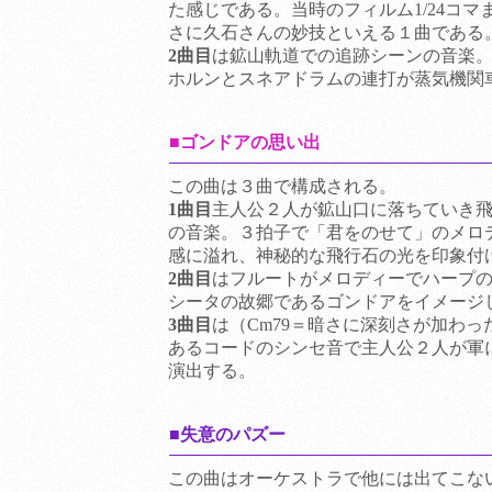
た感じである。当時のフィルム1/24コ
さに久石さんの妙技といえる１曲である
2曲目
は鉱山軌道での追跡シーンの音楽
ホルンとスネアドラムの連打が蒸気機関
■ゴンドアの思い出
この曲は３曲で構成される。
1曲目
主人公２人が鉱山口に落ちていき
の音楽。３拍子で「君をのせて」のメロ
感に溢れ、神秘的な飛行石の光を印象付
2曲目
はフルートがメロディーでハープ
シータの故郷であるゴンドアをイメージ
3曲目
は（Cm79＝暗さに深刻さが加わっ
あるコードのシンセ音で主人公２人が軍
演出する。
■失意のパズー
この曲はオーケストラで他には出てこな