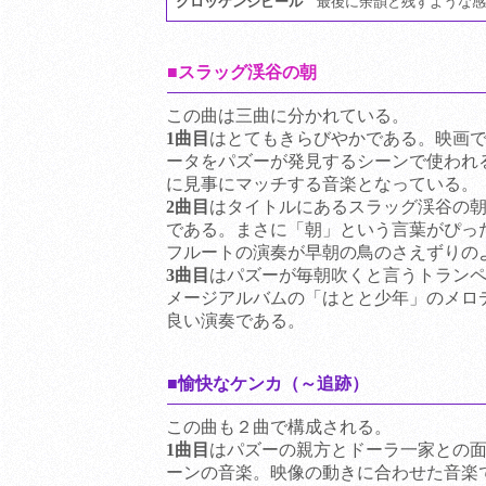
グロッケンシピール
最後に余韻と残すような感
■スラッグ渓谷の朝
この曲は三曲に分かれている。
1曲目
はとてもきらびやかである。映画
ータをパズーが発見するシーンで使われ
に見事にマッチする音楽となっている。
2曲目
はタイトルにあるスラッグ渓谷の
である。まさに「朝」という言葉がぴっ
フルートの演奏が早朝の鳥のさえずりの
3曲目
はパズーが毎朝吹くと言うトラン
メージアルバムの「はとと少年」のメロ
良い演奏である。
■愉快なケンカ（～追跡）
この曲も２曲で構成される。
1曲目
はパズーの親方とドーラ一家との
ーンの音楽。映像の動きに合わせた音楽