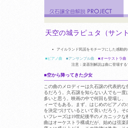
天空の城ラピュタ（サン
アイルランド民謡をモチーフにした感動的
■ピアノ曲
■アンサンブル曲
■オーケストラ曲
注意：楽器別解説は曲に登場する
■空から降ってきた少女
この曲のメロディーは久石譲の代表的な
るだろう。久石譲を知らない人でも一度
多いと思う。映画の中で何回も登場し、
ィーでもある。まず、はじめのピアノの
を決定づけているといて良いだろう。そ
いフレーズは19世紀後半のメカニックな
曲はオーケストラ構成だが、始めは弦楽