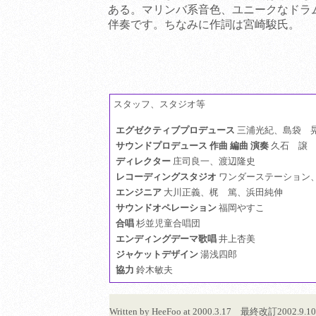
ある。マリンバ系音色、ユニークなドラ
伴奏です。ちなみに作詞は宮崎駿氏。
スタッフ、スタジオ等
エグゼクティブプロデュース
三浦光紀、島袋 
サウンドプロデュース 作曲 編曲 演奏
久石 譲
ディレクター
庄司良一、渡辺隆史
レコーディングスタジオ
ワンダーステーション
エンジニア
大川正義、梶 篤、浜田純伸
サウンドオペレーション
福岡やすこ
合唱
杉並児童合唱団
エンディングデーマ歌唱
井上杏美
ジャケットデザイン
湯浅四郎
協力
鈴木敏夫
Written by HeeFoo at 2000.3.17 最終改訂20