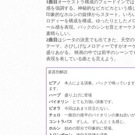
1曲目
オーケストラ構成のフェードインでは
感を強調する。神秘的なピカピカという感
印象的なホルンの旋律からスタート。いろ
ロディーを構成を構成。ゆったりとしたメ
ール感を表現。バックのシンセ音とオーケ
素晴らしい。
2曲目
はシータの決意でも出てきた、天空の
テーマ。さびしげなメロディーですがオー
盛りあがる。 映画の中では前半のシーンで
表現を表している曲とも言えよう。
楽器別解説
ピアノ
本人による演奏。バックで鳴っています
ます。
ハープ
盛り上げに登場
バイオリン
とても力強い演奏です。
ビオラ
今回はあまり目立たない。
チェロ
一曲目の後半のバイオリンの兼ね合いが
コントラバス
ずしん、ずしんとくる感じ。
ホルン
始めの部分で印象的に登場。
トロンボーン
途中主旋律を演奏。