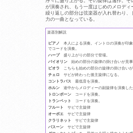
序々に盛り上がる。その旋律は逸作。そ
が演奏され、もう一度はじめのメロディ
繰り返しの部分は弦楽器が入れ替わり、
力の一曲となっている。
楽器別解説
ピアノ
本人による演奏。イントロの演奏が印象
でコードを演奏。
ハープ
盛り上がりの部分で登場。
バイオリン
始めの部分の旋律の掛け合いが見事
ビオラ
こちらも始めの部分の旋律の掛け合いが
チェロ
サビが終わった後主旋律になる。
コントラバス
最低音を演奏。
ホルン
途中からメロディーの副旋律を演奏した
トロンボーン
コードを演奏。
トランペット
コードを演奏。
フルート
サビで主旋律
オーボエ
サビで主旋律
クラリネット
サビで主旋律
バスーン
サビで主旋律