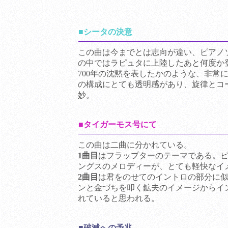
■シータの決意
この曲は今までとは志向が違い、ピアノ
の中ではラピュタに上陸したあと何度か
700年の沈黙を表したかのような、非常
の構成にとても透明感があり、旋律とコ
妙。
■タイガーモス号にて
この曲は二曲に分かれている。
1曲目
はフラップターのテーマである。
ングスのメロディーが、とても軽快なイ
2曲目
は君をのせてのイントロの部分に
ンと金づちを叩く鉱夫のイメージからイ
れていると思われる。
■破滅への予兆