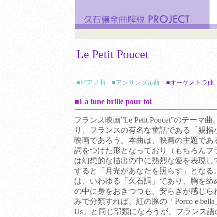
Le Petit Poucet
■ピアノ曲
■アンサンブル曲
■オーケストラ曲
■La lune brille pour toi
フランス映画”Le Petit Poucet”の
り、フランスの有名な童話である「親指
映画であろう。本曲は、映画の主題である「Le p
詞をつけた形となっており（もちろんフ
は幻想的な描出の中に熱烈な愛を表現し
すると「月光があなたを照らす」となる
は、いわゆる「久石調」であり、胸を締
の中に身をおきつつも、安らぎが感じら
みで分類すれば、紅の豚の「Porco e bell
Us」と同じ部類になろうが、フランス