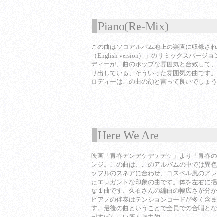
Piano(Re-Mix)
1
この曲はソロアルバム地上の楽園に収録され
（English version）」のリミックスバ
ディーが、曲のポップな雰囲気と合致して、
り出している、そういった雰囲気の曲です。
ロディーはこの曲の顔と言って良いでしょう
Here We Are
1
映画「青春デンデケデケデケ」より「青春の
ンジ。この曲は、このアルバムの中では異色
ッフルのスネアに合わせ、ゴスペル風のアレ
たエレガントな印象の曲です。体を左右に揺
な１曲です。久石さんの編曲の幅広さが分か
ピアノの伴奏はテンションコードが多く含ま
す。最後の曲ということで全員での合唱とな
がすばらしい所も魅力的。