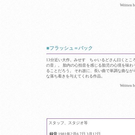
Written 
■フラッシュ＝バック
13分近い大作。みせす ちゃいるどさん曰くとこ
の音」。 胎内の心拍音を感じる胎児の心境を味わ
ることだろう。 それ故に、長い曲で単調な曲なが
な落ち着きを与えてくれる作品。
Written 
スタッフ、スタジオ等
録音
1981年2月6,7日,3月12日