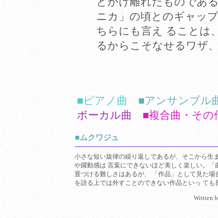
どかけ離れたものである
ニカ」の頃とのギャッ
ちらにも言え ることは
るからこそなせるワザ
■ピアノ曲
■アンサンブル
ボーカル曲
■複合曲・その
■ムクワジュ
小さな短い旋律の繰り返しであるが、そこから生
や躍動感は 言葉にできないほど美しく楽しい。「
置づける難しさはあるが、 「作品」として見た場
を語る上では外すことのできない作品といっ ても
Written 