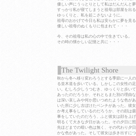
優しい声にうっとりとして私はだんだんと夢
すっかり私が寝てしまうと祖母は部屋を出る
ゆっくりと、私を起こさないように。
祖母のおかげで今日も私は安らかに夢を見る
優しい祖母のぬくもりに包まれて・・・
今、その祖母は私の心の中で生きている。
その時の懐かしい記憶と共に・・・
The Twilight Shore
1
秋から冬へ移り変わろうとする季節に一人の
る並木道を歩いている。しかしこの女性の足
い。むしろ少しうつむき、ゆっくりと歩いて
あったのだろうか、それともまた別の理由な
は深い哀しみや何か思いつめたような色があ
いた所に少し古ぼけたベンチがあった。彼女
か考え事をしているのだろうか、その顔は曇
事をしていたのだろう、ふと彼女は顔を上げ
明るくて大きな夕日があった。その夕日に照
先ほどまでの暗い色は無く、その代わり夕日
かな色があった。そして彼女は歩き出すにつ