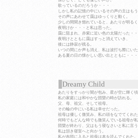
歌っているのだろうか・・・
しかし私の記憶の中にいるその声の主はもう
その声にあわせて靄はゆっくりと動く。
少しの間聞き惚れていると、あたりが明るく
夜明けか・・・と私は思った。
靄に阻まれ、赤紫に近い色の太陽だった・・
夜明けとともに靄はすっと消えていき、
後には静寂が残る。
いつの間にか声も消え、私は波打ち際にいた
ある夏の日の懐かしい思い出とともに・・・
Dreamy Child
1
あたりをすっかり闇が包み、星が空に輝く頃
私の家庭には和やかな団欒の時が訪れる。
父、母、祖父、そして祖母。
その輪の中にいる私は幸せだった。
祖母は優しく微笑み、私の頭をなでてくれた
何時でもどんな時でも微笑んでいる祖母が私
団欒が終わり、父はもう寝なさいと私に言う
私は頷き寝室へと向かう。
私が布団に入ると祖母は本を読んでくれた。