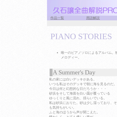
作品一覧
用語解説
PIANO STORIES
唯一のピアノソロによるアルバム。
メロディー。
A Summer's Day
1
私の家には白いデッキがある。
いつも私はそのデッキで朝に海を見るのだ。
今日は何と幻想的な日だろうか・・・
砂浜をそして海面を白い靄が覆っている
ゆっくりと風に流れ、揺らいでいる。
私は砂浜におりた。砂は少し湿っており、そ
も気持ちがいい。
ふと海のほうから声が聞こえた。
懐かしく、とても優しい声が。