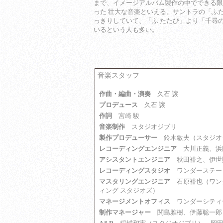
まで、イメージアルバム製作の中でできる限
った 壮大な音楽といえる。サントラの「ふ
っきりしていて、「ふ たたび」より「千尋
いるという人も多い。
音楽スタッフ
作曲・編曲・演奏
久石 譲
プロデュース
久石 譲
作詞
宮崎 駿
音楽制作
スタジオジブリ
製作プロデューサー
鈴木敏夫（スタジオ
レコーディングエンジニア
大川正義、浜
アシスタントエンジニア
秋田裕之、伊世
レコーディングスタジオ
ワンダーステー
マスタリングエンジニア
石原裕也（ワンダ
ィング スタジオズ）
マネージメントオフィス
ワンダーシティ
制作マネージャー
関島雅樹、伊藤聡一郎