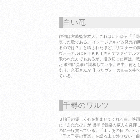
白い竜
1
作詞は宮崎監督本人。これはいわゆる「千尋
表した歌である。 イメージアルバム発売初
るのでは？」と噂されたほど、リス ナーの
ヴォーカルはＲＩＫＫＩさんでファイナルフ
歌われた方でもあるが、澄み切った声は、竜
た 歌詞に見事に調和している。途中、何と
あり、久石さんが 作ったヴォーカル曲の中
ている。
千尋のワルツ
1
３拍子の優しく心を和ませてくれる曲。映画
た「ふたたび」が 後半で音楽の威力を発揮
のに一役買っている。「１．あの日 の川へ
「千と千尋の音楽」を語る上で外せない一曲