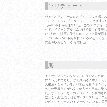
ソリチュード
1
ヴァイオリン・チェロとピアノによる深みの
ー。タイトルの 「ソリチュード」とは【孤
【solitude】から来ている。このメ ロデ
せず、イメージアルバムだけで楽しめる美し
だ、確かに映画に使うにはちょっと音が濃す
こ のアルバムに収録されているのを知らな
奏会を収録したよう な感じだ。
海
1
イメージアルバムをジブリに持ち込んだ時、
に入った曲であり、 また久石さん本人曰く
の根底となっている、非常に素朴で懐 かし
のなか千尋たちがハクを救うべく電車に乗っ
だ。サントラにもこのメロディーが利用され
景とこ れ以上ないほどマッチしている。久
いピアノがベースのイ メージアルバムの目