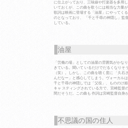
に仕上がっており、三味線や打楽器を多用し
いておくが、この曲を歌うには相当な力量が
歌詞は映画に登場する「油屋」にやってくる
のとなっており、 「千と千尋の神隠し」監
している。
油屋
1
「労働の場」としての油屋の雰囲気がかなり
きている。聞いて いるだけでだるくなりそ
（笑）。しかし、この曲を聴く度に 「久石
んだなー」と感心してしまう。ヴォーカルは
千と千尋の神隠しでは「父役」、もののけ姫
キャ スティングされている方で、宮崎監督
間だそうだ。この曲も 作詞は宮崎監督自身
不思議の国の住人
1