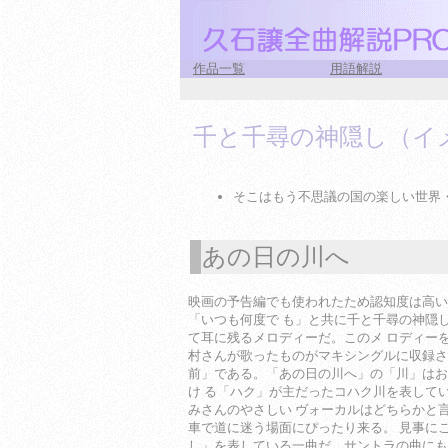
作品一覧
用語解説
千と千尋の神隠し（イ
そこはもう不思議の国の楽しい世界
あの日の川へ
1
映画の予告編でも使われたため認知度は高い
「いつも何度で も」と共に千と千尋の神隠
て耳に残るメロディーだ。このメ ロディー
村さんが歌ったものがマキシングルに収録さ
前」である。「あの日の川へ」の「川」はお
け る「ハク」が主だったコハク川を表して
みさんのやさしい ヴォーカルはどちらかと
車で道に迷う場面にぴったり来る。 見事に
し」を表している一曲だ。サントラの曲にも