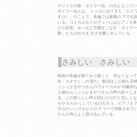
サントラの曲「ボイラー虫」の元となってい
ボイラー虫とは、 トトロに出てきた「スス
すけ）」のことで、本編では釜爺の 下で石
いる。コミカルなメロディーにはピアノも多
さの反面、せっせと労働をこなす「ボイラー
爺」た ちのひたむきさを醸し出している。
さみしい さみしい
1
映画の本編を観てから聴くと、切なくなって
在「カオナシ」の 歌だ。歌詞はこの曲も宮
ッシュかまやつさんのヴォーカルが 印象的
２歳のムッシュかまやつさんの声の若々しさ
る。この若々しい声が読むだけだと悲しくな
をや わらかくしているのだろう。ピアノと
中心のシンプルなメロ ディーで演奏されて
さんの声によく溶け込んでいる。