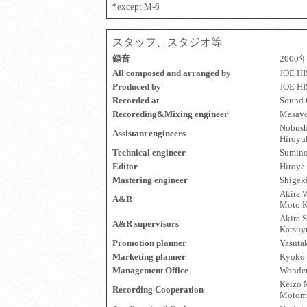
*except M-6
スタッフ、スタジオ等
録音
2000年
All composed and arranged by
JOE HI
Produced by
JOE HI
Recorded at
Sound 
Recoreding&Mixing engineer
Masayo
Nobush
Assistant engineers
Hiroyuk
Technical engineer
Sumino
Editor
Hiroya 
Mastering engineer
Shigeki
Akira W
A&R
Moto K
Akira S
A&R supervisors
Katsuy
Promotion planner
Yasuta
Marketing planner
Kyoko 
Management Office
Wonder
Keizo 
Recording Cooperation
Motomu