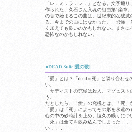
「レ．ミ．ラ．レ．」となる。文字通り
作られた、久石さん入魂の組曲第1楽章
の音で始まるこの曲は、世紀末的な破滅
る。今までの曲にはなかった、「恐怖」
く加えても良いのかもしれない。まさにそ
恐怖なのかもしれない。
■DEAD Suite[愛の歌]
「愛」とは？「dead＝死」と隣り合わ
い。
「サディストの究極は殺人、マゾヒスト
う。
だとしたら、「愛」の究極とは、「死」
「愛」は「死」によってその形を永遠の
心の中の砂時計を止め、恒久の眠りにつ
「死」は全てを飲み込んでしまった．．
い．．．