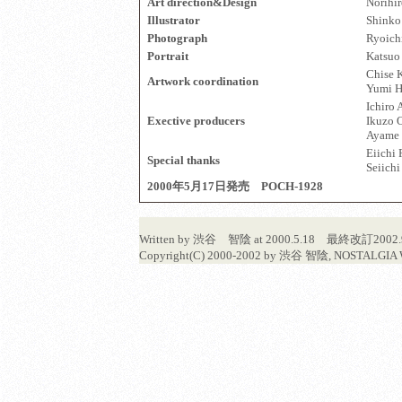
Art direction&Design
Norihi
Illustrator
Shinko
Photograph
Ryoichi
Portrait
Katsuo
Chise 
Artwork coordination
Yumi H
Ichiro 
Exective producers
Ikuzo O
Ayame 
Eiichi 
Special thanks
Seiichi
2000年5月17日発売 POCH-1928
Written by 渋谷 智陰 at 2000.5.18 最終改訂2002.
Copyright(C) 2000-2002 by 渋谷 智陰, NOSTALGIA W