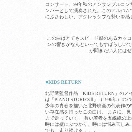
コンサート、99年秋のアンサンブルコン
ンバーとして演奏された。このアルバム
にふさわしい、アグレッシブな勢いを感
この曲はとてもスピード感のあるカッコ
ンの響きがなんといってもすばらしいで
が聞きたい人にはぜ
■KIDS RETURN
北野武監督作品「KIDS RETURN」の
は「PIANO STORIES Ⅱ」（1996年
少年の青春を描いた北野映画の代表作の
い存在感を持ったこの曲は、 まさに、
力で走っていく、 蒼い若者を五線紙の
時には壁にぶつかり、時には悩み苦しみ
でも、走り続ける．．．