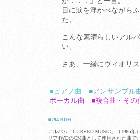
か．．．」と一言。
目に涙を浮かべながらふ
た。
こんな素晴らしいアル
い。
さあ、一緒にヴィオリス
■ピアノ曲
■アンサンブル
ボーカル曲
■複合曲・その
■794 BDH
アルバム「CURVED MUSIC」（198
リア4WDのCM曲として使用された曲で、