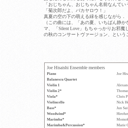
「おじちゃん、おじちゃん名前なんてい
「菊次郎だよ、バカヤロウ！」
真夏の空の下の萌える緑を感じながら．
（この曲には、「あの夏、いちばん静か
マ、 「Silent Love」もちゃっかりお
の秋のコンサートヴァージョン、という
Joe Hisaishi Ensemble members
Piano
Joe His
Balanescu Quartet
Violin 1
Alexan
Violin 2*
Thomas
Viola*
Chris P
Violincello
Nick H
Bass*
Jun Sai
Woodwind*
Hirofu
Marimba*
Momok
Marimba&Percussion*
Marie 