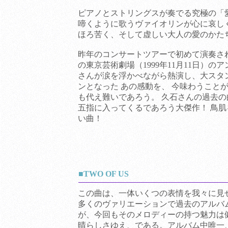
ピアノとストリングスが奏でる究極の「
啼くように歌うヴァイオリンが心に哀し
ほろ苦く、そして虚しい大人の愛のかた
昨年のコンサートツアーで初めて演奏さ
の東京芸術劇場（1999年11月11日）の
さんが涙を浮かべながら熱演し、大スタ
ンとなった あの感動を、 今味わうこと
も代え難いであろう。 久石さんの過去
五指に入ってくるであろう大傑作！ 鳥
い曲！
■TWO OF US
この曲は、一体いくつの表情を我々に見
多くのヴァリエーションで過去のアルバ
が、今回もそのメロディーの持つ魅力は
晴らしさゆえ、である。アルバム中唯一