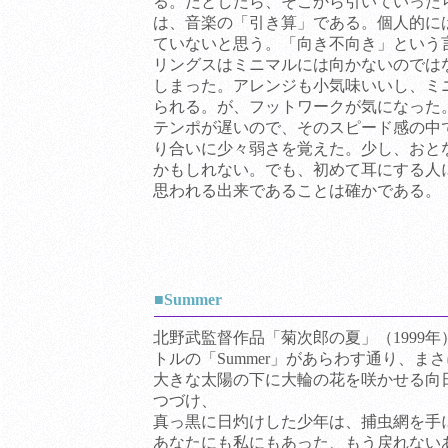
る。だとしたら、そこから引いていった
は、音楽の「引き算」である。個人的には
ていないと思う。「向き不向き」という
リングスはミニマルには向かないのでは
しまった。アレンジも小気味いいし、ミ
られる。が、フットワークが気になった
テンポが遅いので、そのスピード感の中
り合いに少々弱さを覚えた。少し、おと
かもしれない。でも、初めて耳にする人
思われる出来であることは確かである。
■Summer
北野武監督作品「菊次郎の夏」（1999年
トルの「Summer」があらわす通り、ま
大きな太陽の下に大輪の花を咲かせる向
つづけ、
真っ黒に日灼けした少年は、捕虫網を手
あなたにも私にもあった、もう戻れない