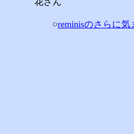
花さん
○
reminisのさら