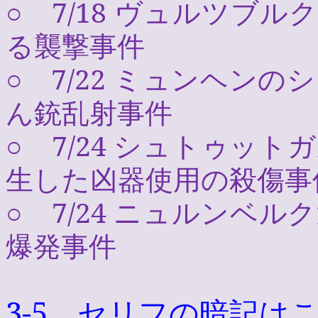
○
7/18
ヴュルツブルク
る襲撃事件
○
7/22
ミュンヘンのシ
ん銃乱射事件
○
7/24
シュトゥットガ
生した凶器使用の殺傷事
○
7/24
ニュルンベルク
爆発事件
3-5
セリフの暗記はこ