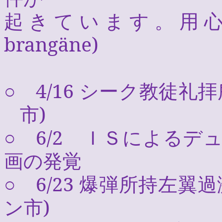
起きています。用
brangäne
)
○
4/16
シーク教徒礼拝
市
)
○
6/2
ＩＳによるデュ
画の発覚
○
6/23
爆弾所持左翼過
ン市
)