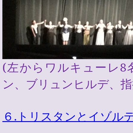
(
左からワルキューレ
8
ン、ブリュンヒルデ、指
６
.
トリスタンとイゾル